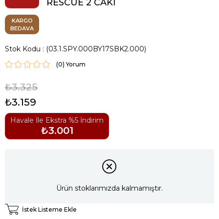
RESCUE 2 CAKI
KARGO
BEDAVA
Stok Kodu
(03.1.SPY.000BY17SBK2.000)
(0)
₺3.325
₺3.159
Havale İle Ekstra %5 İndirim
₺3.001
Ürün stoklarımızda kalmamıştır.
İstek Listeme Ekle