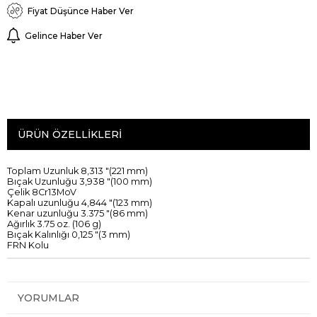
Fiyat Düşünce Haber Ver
Gelince Haber Ver
ÜRÜN ÖZELLIKLERI
Toplam Uzunluk
8,313
"
(
221
mm)
Bıçak Uzunluğu
3,938
"
(100 mm)
Çelik
8Cr13MoV
Kapalı
uzunluğu
4,844
"
(
123
mm)
Kenar
uzunluğu
3.375
"
(
86
mm)
Ağırlık
3.75
oz
.
(
106
g)
Bıçak
Kalınlığı
0,125
"
(
3
mm)
FRN
Kolu
YORUMLAR