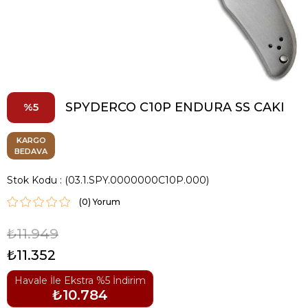
SPYDERCO C10P ENDURA SS CAKI
5
KARGO
BEDAVA
Stok Kodu
(03.1.SPY.0000000C10P.000)
(0)
₺11.949
₺11.352
Havale İle Ekstra %5 İndirim
₺10.784