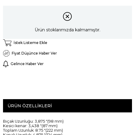
Ürün stoklarımızda kalmamıştır.
İstek Listeme Ekle
Fiyat Düşünce Haber Ver
Gelince Haber Ver
ÜRÜN ÖZELLIKLERI
Bıçak Uzunluğu
:
3,875
"
(
98
mm)
Kesici kenar
:
3,438
"
(
87
mm)
Toplam Uzunluk
:
8.75
"
(
222
mm)
Kapalı
Uzunluk:
4,875
"
(
124
mm)