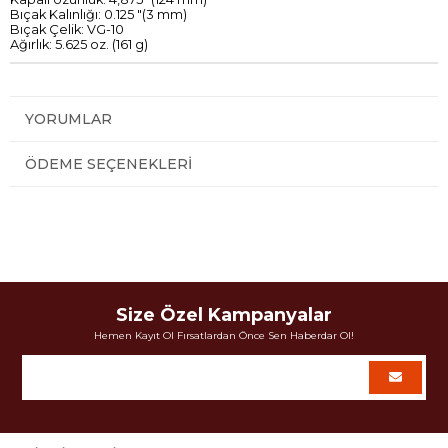
Bıçak
Kalınlığı
:
0.125
"
(
3
mm)
Bıçak
Çelik
:
VG
-
10
Ağırlık:
5.625
oz
.
(
161
g)
YORUMLAR
ÖDEME SEÇENEKLERI
Size Özel Kampanyalar
Hemen Kayıt Ol Fırsatlardan Önce Sen Haberdar Ol!