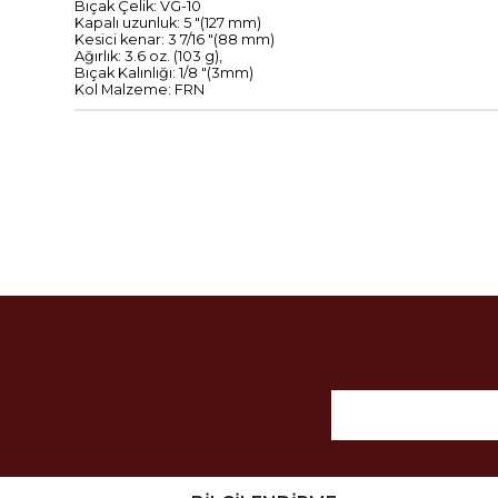
Bıçak
Çelik
:
VG
-
10
Kapalı uzunluk
:
5
"
(
127
mm)
Kesici kenar
:
3
7/16
"
(
88
mm)
Ağırlık:
3.6
oz
.
(
103
g),
Bıçak
Kalınlığı
:
1/8
"
(
3mm
)
Kol Malzeme
:
FRN