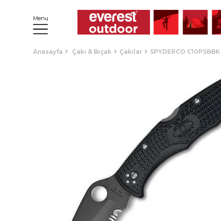
Menu
Anasayfa
Çakı & Bıçak
Çakılar
SPYDERCO C10PSBBK