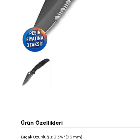
Ürün Özellikleri
Bıçak
Uzunluğu:
3
3/4 "
(
96
mm)