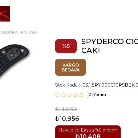
 ENDURA FRN CAKI
SPYDERCO C1
5
CAKI
KARGO
BEDAVA
Stok Kodu
(03.1.SPY.000C10PSBBK.
(0)
₺11.533
₺10.956
Havale İle Ekstra %5 İndirim
₺10.408