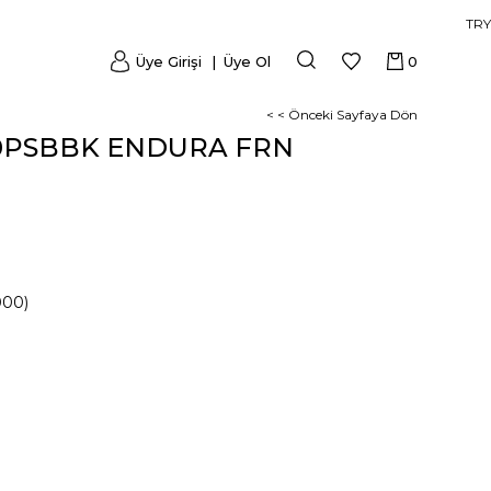
TRY
Üye Girişi
Üye Ol
0
< < Önceki Sayfaya Dön
0PSBBK ENDURA FRN
000)