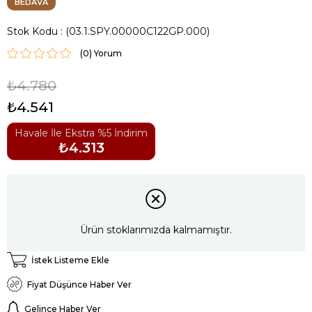
BEDAVA
Stok Kodu
(03.1.SPY.00000C122GP.000)
(0)
₺4.780
₺4.541
Havale İle Ekstra %5 İndirim
₺4.313
Ürün stoklarımızda kalmamıştır.
İstek Listeme Ekle
Fiyat Düşünce Haber Ver
Gelince Haber Ver