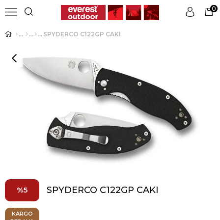
0
SPYDERCO C122GP CAKI
Üye Girişi
Üye Ol
SPYDERCO C122GP CAKI
5
KARGO