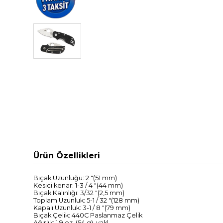
Ürün Özellikleri
Bıçak Uzunluğu
:
2
"
(
51
mm)
Kesici kenar
:
1-3
/
4
"
(
44
mm)
Bıçak
Kalınlığı
:
3/32
"
(2,5 mm)
Toplam Uzunluk
:
5-1
/
32
"
(
128
mm)
Kapalı
Uzunluk:
3-1
/
8
"
(
79
mm)
Bıçak
Çelik:
440C
Paslanmaz Çelik
Ağırlık:
1.9
oz
.
(
54
g),
yakl.