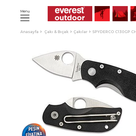
Menu
Anasayfa
Çakı & Bıçak
Çakılar
SPYDERCO C130GP CH