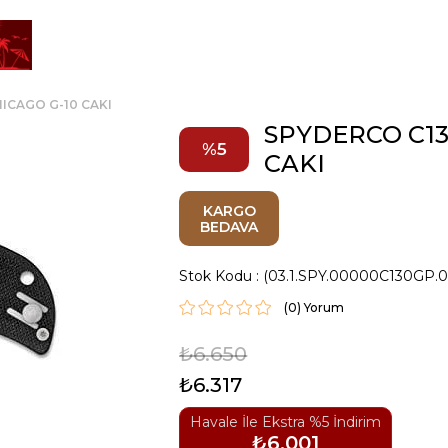
ICAGO G-10 CAKI
SPYDERCO C13
5
CAKI
KARGO
BEDAVA
Stok Kodu
(03.1.SPY.00000C130GP.
(0)
₺6.650
₺6.317
Havale İle Ekstra %5 İndirim
₺6.001