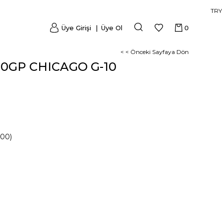
TRY
Üye Girişi
Üye Ol
0
< < Önceki Sayfaya Dön
0GP CHICAGO G-10
000)