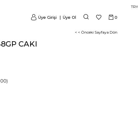
TRY
Üye Girişi
Üye Ol
0
< < Önceki Sayfaya Dön
8GP CAKI
000)