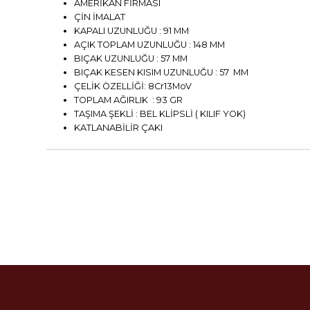
AMERİKAN FİRMASI
ÇİN İMALAT
KAPALI UZUNLUĞU : 91 MM
AÇIK TOPLAM UZUNLUĞU : 148 MM
BIÇAK UZUNLUĞU : 57 MM
BIÇAK KESEN KISIM UZUNLUĞU : 57 MM
ÇELİK ÖZELLİĞİ: 8Cr13MoV
TOPLAM AĞIRLIK : 93 GR
TAŞIMA ŞEKLİ : BEL KLİPSLİ ( KILIF YOK)
KATLANABİLİR ÇAKI