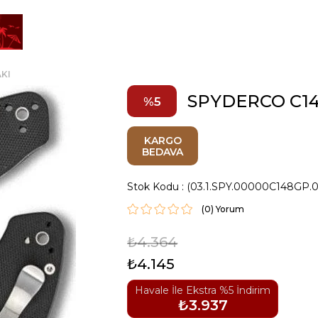
KI
SPYDERCO C14
5
KARGO
BEDAVA
Stok Kodu
(03.1.SPY.00000C148GP.
(0)
₺4.364
₺4.145
Havale İle Ekstra %5 İndirim
₺3.937