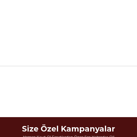
Size Özel Kampanyalar
Hemen Kayıt Ol Fırsatlardan Önce Sen Haberdar Ol!