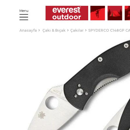
Menu
Anasayfa
Çakı & Bıçak
Çakılar
SPYDERCO C148GP CA