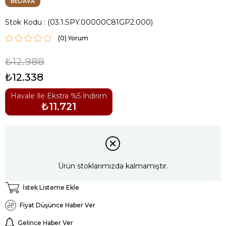
BEDAVA
Stok Kodu
(03.1.SPY.00000C81GP2.000)
(0)
₺12.988
₺12.338
Havale İle Ekstra %5 İndirim
₺11.721
Ürün stoklarımızda kalmamıştır.
İstek Listeme Ekle
Fiyat Düşünce Haber Ver
Gelince Haber Ver