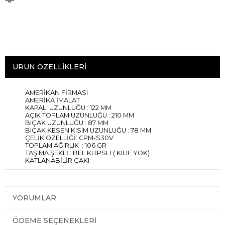
ÜRÜN ÖZELLIKLERI
AMERİKAN FİRMASI
AMERİKA İMALAT
KAPALI UZUNLUĞU : 122 MM
AÇIK TOPLAM UZUNLUĞU : 210 MM
BIÇAK UZUNLUĞU : 87 MM
BIÇAK KESEN KISIM UZUNLUĞU : 78 MM
ÇELİK ÖZELLİĞİ: CPM-S30V
TOPLAM AĞIRLIK : 106 GR
TAŞIMA ŞEKLİ : BEL KLİPSLİ ( KILIF YOK)
KATLANABİLİR ÇAKI
YORUMLAR
ÖDEME SEÇENEKLERI