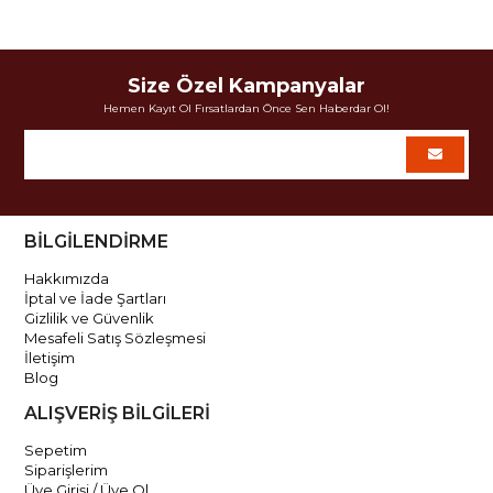
Size Özel Kampanyalar
Hemen Kayıt Ol Fırsatlardan Önce Sen Haberdar Ol!
BİLGİLENDİRME
Hakkımızda
İptal ve İade Şartları
Gizlilik ve Güvenlik
Mesafeli Satış Sözleşmesi
İletişim
Blog
ALIŞVERİŞ BİLGİLERİ
Sepetim
Siparişlerim
Üye Girişi / Üye Ol