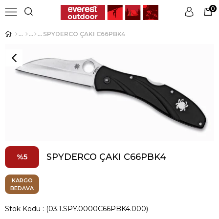
0
SPYDERCO ÇAKI C66PBK4
Üye Girişi
Üye Ol
SPYDERCO ÇAKI C66PBK4
5
KARGO
BEDAVA
Stok Kodu
(03.1.SPY.0000C66PBK4.000)