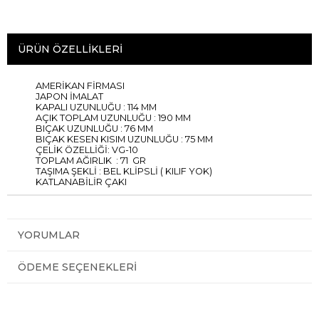
ÜRÜN ÖZELLIKLERI
AMERİKAN FİRMASI
JAPON İMALAT
KAPALI UZUNLUĞU : 114 MM
AÇIK TOPLAM UZUNLUĞU : 190 MM
BIÇAK UZUNLUĞU : 76 MM
BIÇAK KESEN KISIM UZUNLUĞU : 75 MM
ÇELİK ÖZELLİĞİ: VG-10
TOPLAM AĞIRLIK : 71 GR
TAŞIMA ŞEKLİ : BEL KLİPSLİ ( KILIF YOK)
KATLANABİLİR ÇAKI
YORUMLAR
ÖDEME SEÇENEKLERI