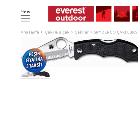
Menu
Anasayfa
Çakı & Bıçak
Çakılar
SPYDERCO ÇAKI LBKS