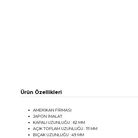
Ürün Özellikleri
AMERİKAN FİRMASI
JAPON İMALAT
KAPALI UZUNLUĞU : 62 MM
AÇIK TOPLAM UZUNLUĞU : 111 MM
BIÇAK UZUNLUĞU : 49 MM