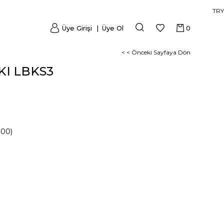
TRY
Üye Girişi
Üye Ol
0
< < Önceki Sayfaya Dön
KI LBKS3
000)