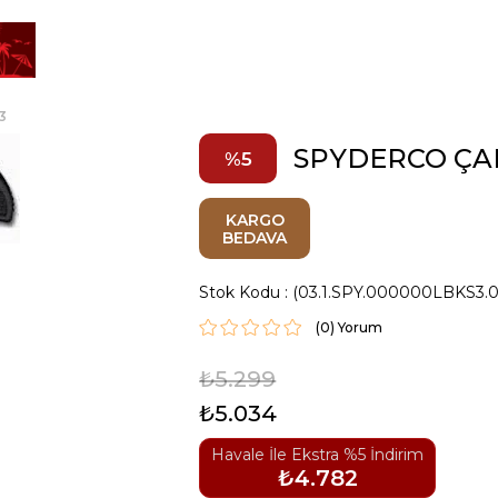
3
SPYDERCO ÇA
5
KARGO
BEDAVA
Stok Kodu
(03.1.SPY.000000LBKS3.
(0)
₺5.299
₺5.034
Havale İle Ekstra %5 İndirim
₺4.782