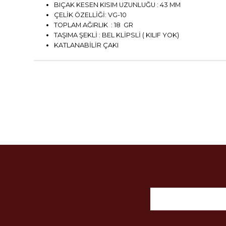
BIÇAK KESEN KISIM UZUNLUĞU : 43 MM
ÇELİK ÖZELLİĞİ: VG-10
TOPLAM AĞIRLIK : 18 GR
TAŞIMA ŞEKLİ : BEL KLİPSLİ ( KILIF YOK)
KATLANABİLİR ÇAKI