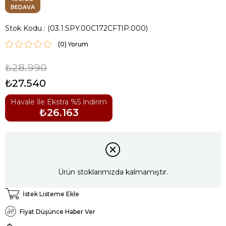
BEDAVA
Stok Kodu
(03.1.SPY.00C172CFTIP.000)
(0)
₺28.990
₺27.540
Havale İle Ekstra %5 İndirim
₺26.163
Ürün stoklarımızda kalmamıştır.
İstek Listeme Ekle
Fiyat Düşünce Haber Ver