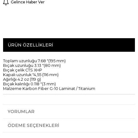
Gelince Haber Ver
ÜRÜN ÖZELLIKLERI
Toplam uzunluğu
7.68
"
(
195
mm
)
Bıçak uzunluğu
3.13
"
(
80
mm
)
Bıçak
çelik
CTS
XHP
Kapalı uzunluk
"
4,55
(
116
mm
)
A
ğırlığı
4.2
oz
(
119
g
)
Bıçak
kalınlığı
0.118
"
(
3
mm
)
Malzeme Karbon
Fiber
G
-
10
Laminat
/
Titanium
YORUMLAR
ÖDEME SEÇENEKLERI