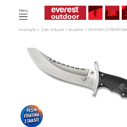
Menu
Anasayfa
Çakı & Bıçak
Bıçaklar
SPYDERCO FB25PSBK