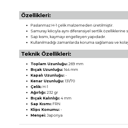
Özellikleri:
Paslanmaz H-1 çelik malzemeden üretilmiştir.
Samuray kılıcıyla aynı diferansiyel sertlik özellikler
Sap kısmı, kaymayı engelleyen yapıdadır.
Kullanılmadığı zamanlarda koruma sağlaması ve kolay t
Teknik Özellikleri:
Toplam Uzunluğu:
269 mm
Bıçak Uzunluğu:
144 mm
Kapalı Uzunluğu:
-
Kenar Uzunluğu:
131/70
Çelik:
H-1
Ağırlığı:
232 gr
Bıçak Kalınlığı:
4 mm
Sap Kısmı:
FRN
Klips Konumu:
-
Menşei:
Japonya