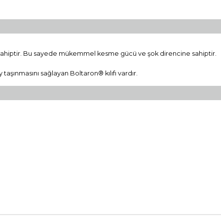
ine sahiptir. Bu sayede mükemmel kesme gücü ve şok direncine sahiptir.
aşınmasını sağlayan Boltaron® kılıfı vardır.