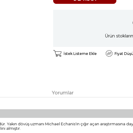
Ürün stokları
İstek Listeme Ekle
Fiyat Düş
Yorumlar
ndür. Yakın dövüş uzmanı Michael Echanis'in çığır açan araştırmasına da
ni almıştır.