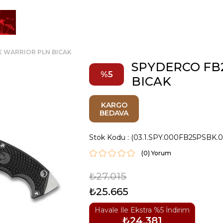
 WARRIOR PLN BICAK
SPYDERCO FB
5
BICAK
KARGO
BEDAVA
Stok Kodu
(03.1.SPY.000FB25PSBK.
(0)
₺27.015
₺25.665
Havale İle Ekstra %5 İndirim
₺24.381