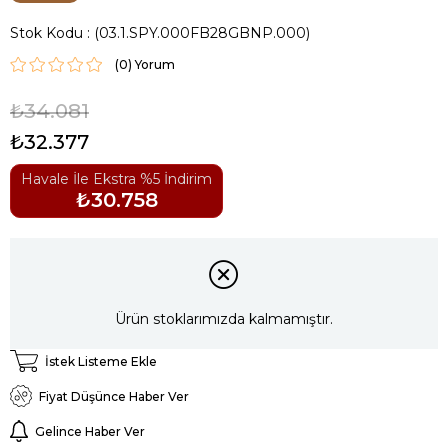
Stok Kodu
(03.1.SPY.000FB28GBNP.000)
(0)
₺34.081
₺32.377
Havale İle Ekstra %5 İndirim
₺30.758
Ürün stoklarımızda kalmamıştır.
İstek Listeme Ekle
Fiyat Düşünce Haber Ver
Gelince Haber Ver