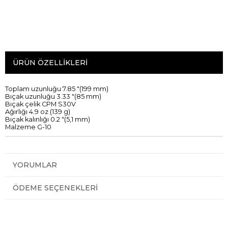
ÜRÜN ÖZELLIKLERI
Toplam uzunluğu
7.85
"
(
199
mm
)
Bıçak uzunluğu
3.33
"
(
85
mm
)
Bıçak
çelik
CPM
S30V
Ağırlığı
4.9 oz
(
139 g
)
Bıçak
kalınlığı 0.2
"
(
5,1
mm
)
Malzeme G
-
10
YORUMLAR
ÖDEME SEÇENEKLERI