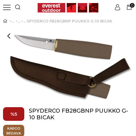
0
SPYDERCO FB28GBNP PUUKKO G-10 BICAK
Üye Girişi
Üye Ol
SPYDERCO FB28GBNP PUUKKO G-
5
10 BICAK
KARGO
BEDAVA