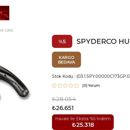
N CAKI
SPYDERCO HU
5
KARGO
BEDAVA
Stok Kodu
(03.1.SPY.00000C173GP.0
(0)
₺28.054
₺26.651
Havale İle Ekstra %5 İndirim
₺25.318