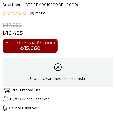
Stok Kodu
(03.1.SPY.0C101GPBBK2.000)
(0)
₺17.352
₺16.485
Havale İle Ekstra %5 İndirim
₺15.660
Ürün stoklarımızda kalmamıştır.
İstek Listeme Ekle
Fiyat Düşünce Haber Ver
Gelince Haber Ver