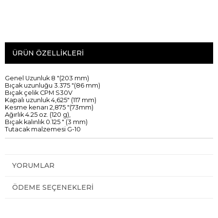
ÜRÜN ÖZELLIKLERI
Genel Uzunluk
8
"
(
203
mm)
Bıçak
uzunluğu
3.375
"
(
86
mm)
Bıçak
çelik
CPM
S30V
Kapalı uzunluk
4,625"
(
117
mm)
Kesme kenarı
2,875
"
(
73mm
)
Ağırlık
4.25
oz
.
(
120
g),
Bıçak kalınlık
0.125
"
(
3
mm
)
Tutacak
malzemesi
G
-
10
YORUMLAR
ÖDEME SEÇENEKLERI