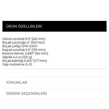
ÜRÜN ÖZELLIKLERI
Genel uzunluk
9.5
"
(
241
mm)
Bıçak
uzunluğu 4
"
(102 mm)
Bıçak
çeliği
CPM
S30V
Kapalı uzunluk
5.5"
(
139
mm)
Kesme
kenarı
3,687"
(
94
mm)
Ağırlık
4.2
oz
(120 g)
Bıçak
kalınlığı
0,145
"
(
3,7
mm)
Sap
malzeme
G
-
10
YORUMLAR
ÖDEME SEÇENEKLERI