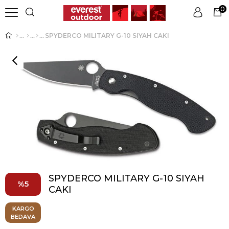
0
SPYDERCO MILITARY G-10 SIYAH CAKI
Üye Girişi
Üye Ol
SPYDERCO MILITARY G-10 SIYAH
5
CAKI
KARGO
BEDAVA