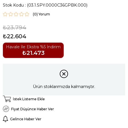
Stok Kodu
(03.1.SPY.0000C36GPBK.000)
(0)
₺23.794
₺22.604
Havale İle Ekstra %5 İndirim
₺21.473
Ürün stoklarımızda kalmamıştır.
İstek Listeme Ekle
Fiyat Düşünce Haber Ver
Gelince Haber Ver