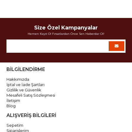
Size Özel Kampanyalar
Hemen Kayıt Ol Fırsatlardan Önce Sen Haberdar Ol!
BİLGİLENDİRME
Hakkımızda
İptal ve İade Şartları
Gizlilik ve Güvenlik
Mesafeli Satış Sözleşmesi
İletişim
Blog
ALIŞVERİŞ BİLGİLERİ
Sepetim
Siparişlerim