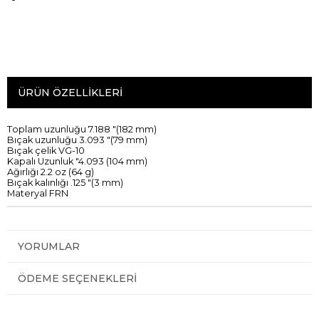
ÜRÜN ÖZELLIKLERI
T
oplam uzunluğu
7.188
"
(
182
mm
)
Bıçak uzunluğu
3.093
"
(
79
mm
)
Bıçak
çelik
VG
-
10
Kapalı
Uzunluk
"
4.093
(
104
mm
)
A
ğırlığı
2.2
oz
(
64
g
)
Bıçak
kalınlığı
.125
"
(
3
mm
)
Materyal
FRN
YORUMLAR
ÖDEME SEÇENEKLERI