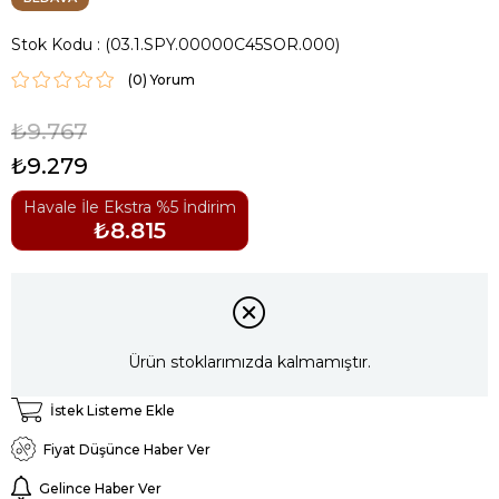
Stok Kodu
(03.1.SPY.00000C45SOR.000)
(0)
₺9.767
₺9.279
Havale İle Ekstra %5 İndirim
₺8.815
Ürün stoklarımızda kalmamıştır.
İstek Listeme Ekle
Fiyat Düşünce Haber Ver
Gelince Haber Ver