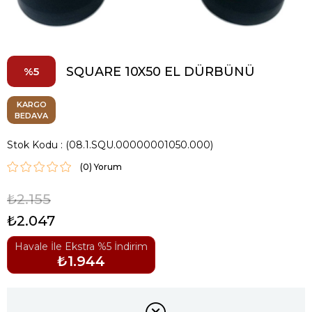
SQUARE 10X50 EL DÜRBÜNÜ
5
KARGO
BEDAVA
Stok Kodu
(08.1.SQU.00000001050.000)
(0)
₺2.155
₺2.047
Havale İle Ekstra %5 İndirim
₺1.944