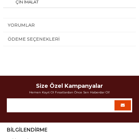
ÇİN İMALAT
YORUMLAR
ÖDEME SEÇENEKLERI
Size Özel Kampanyalar
Hemen Kayıt Ol Fırsatlardan Önce Sen Haberdar Ol!
BİLGİLENDİRME