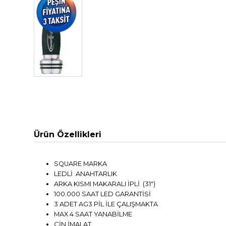
Ürün Özellikleri
SQUARE MARKA
LEDLİ ANAHTARLIK
ARKA KISMI MAKARALI İPLİ (31")
100.000 SAAT LED GARANTİSİ
3 ADET AG3 PİL İLE ÇALIŞMAKTA
MAX 4 SAAT YANABİLME
ÇİN İMALAT