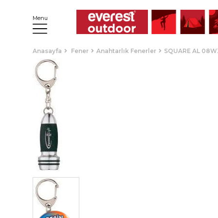
Menu
Anasayfa
Fener
Anahtarlık Fenerler
SQUARE AL 08W