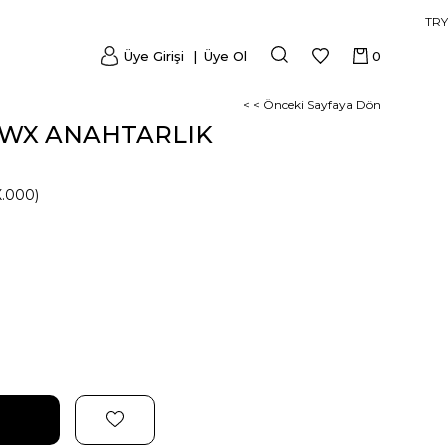
TRY
Üye Girişi
Üye Ol
0
< < Önceki Sayfaya Dön
8WX ANAHTARLIK
.000)