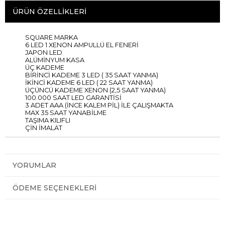
ÜRÜN ÖZELLIKLERI
SQUARE MARKA
6 LED 1 XENON AMPULLÜ EL FENERİ
JAPON LED
ALÜMİNYUM KASA
ÜÇ KADEME
BİRİNCİ KADEME 3 LED ( 35 SAAT YANMA)
İKİNCİ KADEME 6 LED ( 22 SAAT YANMA)
ÜÇÜNCÜ KADEME XENON (2,5 SAAT YANMA)
100.000 SAAT LED GARANTİSİ
3 ADET AAA (İNCE KALEM PİL) İLE ÇALIŞMAKTA
MAX 35 SAAT YANABİLME
TAŞIMA KILIFLI
ÇİN İMALAT
YORUMLAR
ÖDEME SEÇENEKLERI