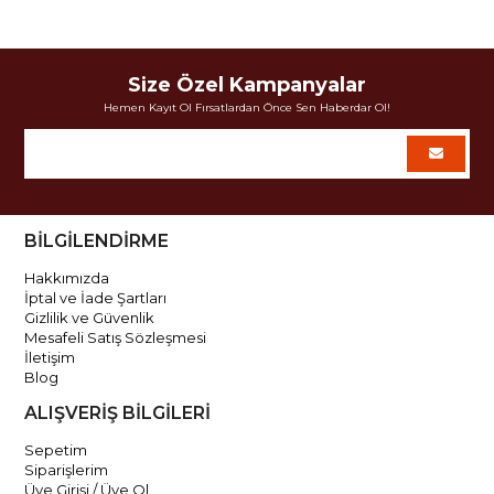
Size Özel Kampanyalar
Hemen Kayıt Ol Fırsatlardan Önce Sen Haberdar Ol!
BİLGİLENDİRME
Hakkımızda
İptal ve İade Şartları
Gizlilik ve Güvenlik
Mesafeli Satış Sözleşmesi
İletişim
Blog
ALIŞVERİŞ BİLGİLERİ
Sepetim
Siparişlerim
Üye Girişi / Üye Ol