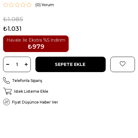
(0)
₺1.085
₺1.031
Havale İle Ekstra %5 İndirim
₺979
Telefonla Sipariş
İstek Listeme Ekle
Fiyat Düşünce Haber Ver