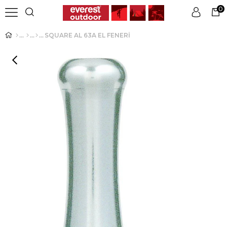
0
SQUARE AL 63A EL FENERİ
Üye Girişi
Üye Ol