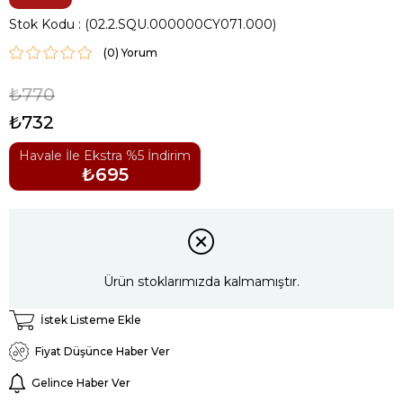
Stok Kodu
(02.2.SQU.000000CY071.000)
(0)
₺770
₺732
Havale İle Ekstra %5 İndirim
₺695
Ürün stoklarımızda kalmamıştır.
İstek Listeme Ekle
Fiyat Düşünce Haber Ver
Gelince Haber Ver