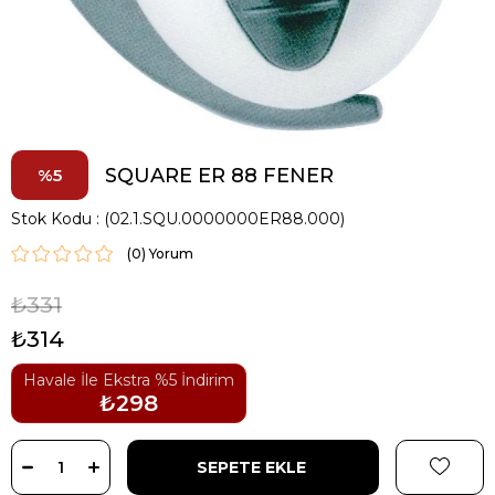
SQUARE ER 88 FENER
5
Stok Kodu
(02.1.SQU.0000000ER88.000)
(0)
₺331
₺314
Havale İle Ekstra %5 İndirim
₺298