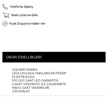
Telefonla Sipariş
İstek Listeme Ekle
Fiyat Düşünce Haber Ver
ÜRÜN ÖZELLIKLERI
SQUARE MARKA
LEDLİ KULAGA TAKILABİLEN FENER
PLASTİK KASA
100.000 SAAT LED GARANTİSİ
2 ADET CR2016 PİL İLE ÇALIŞMAKTA
MAX 4 SAAT YANABİLME
ÇİN İMALAT