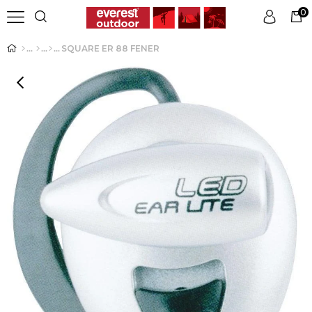
0
SQUARE ER 88 FENER
Üye Girişi
Üye Ol