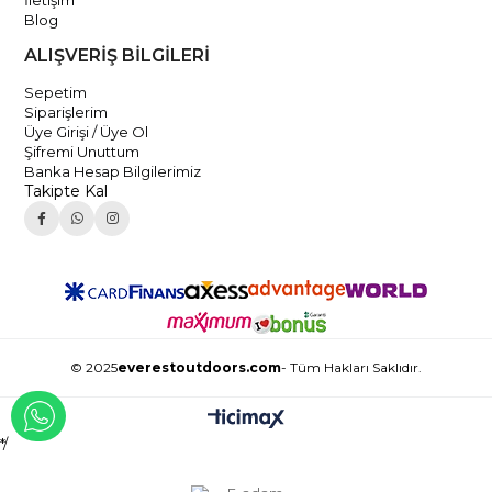
İletişim
Blog
ALIŞVERİŞ BİLGİLERİ
Sepetim
Siparişlerim
Üye Girişi / Üye Ol
Şifremi Unuttum
Banka Hesap Bilgilerimiz
Takipte Kal
© 2025
everestoutdoors.com
- Tüm Hakları Saklıdır.
WHATSAPP İLE İLETİŞİME GEÇ
*/