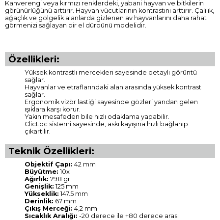
Kahverengi veya kırmızı renklerdeki, yabani hayvan ve bitkilerin
görünürlüğünü arttırır. Hayvan vücutlarının kontrastını arttırır. Çalılık,
ağaçlık ve gölgelik alanlarda gizlenen av hayvanlarını daha rahat
görmenizi sağlayan bir el dürbünü modelidir.
Özellikleri:
Yüksek kontrastlı mercekleri sayesinde detaylı görüntü
sağlar.
Hayvanlar ve etraflarındaki alan arasında yüksek kontrast
sağlar.
Ergonomik vizör lastiği sayesinde gözleri yandan gelen
ışıklara karşı korur.
Yakın mesafeden bile hızlı odaklama yapabilir.
ClicLoc sistemi sayesinde, askı kayışına hızlı bağlanıp
çıkartılır.
Teknik Özellikleri:
Objektif Çapı:
42 mm
Büyütme:
10x
Ağırlık:
798 gr
Genişlik:
125 mm
Yükseklik:
147.5 mm
Derinlik:
67 mm
Çıkış Merceği:
4,2 mm
Sıcaklık Aralığı:
-20 derece ile +80 derece arası