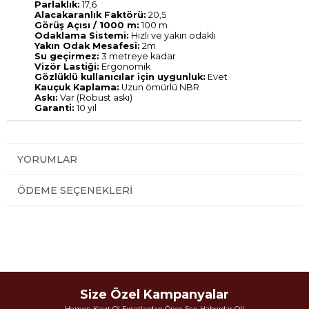
Parlaklık:
17,6
Alacakaranlık Faktörü:
20,5
Görüş Açısı / 1000 m:
100 m
Odaklama Sistemi:
Hızlı ve yakın odaklı
Yakın Odak Mesafesi:
2m
Su geçirmez:
3 metreye kadar
Vizör Lastiği:
Ergonomik
Gözlüklü kullanıcılar için uygunluk:
Evet
Kauçuk Kaplama:
Uzun ömürlü NBR
Askı:
Var (Robust askı)
Garanti:
10 yıl
YORUMLAR
ÖDEME SEÇENEKLERI
Size Özel Kampanyalar
Hemen Kayıt Ol Fırsatlardan Önce Sen Haberdar Ol!