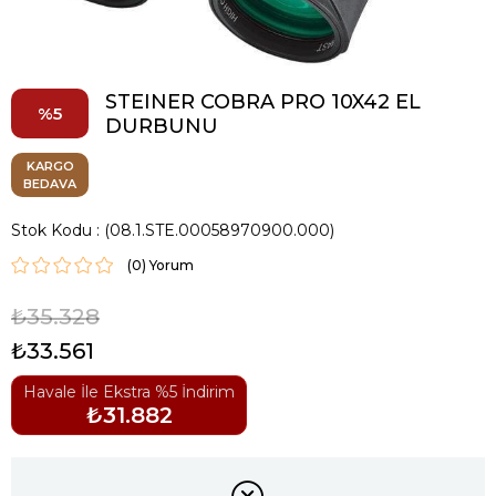
STEINER COBRA PRO 10X42 EL
5
DURBUNU
KARGO
BEDAVA
Stok Kodu
(08.1.STE.00058970900.000)
(0)
₺35.328
₺33.561
Havale İle Ekstra %5 İndirim
₺31.882