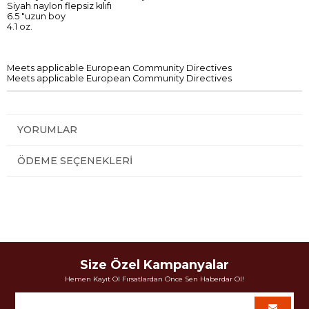
Siyah naylon flepsiz kılıfı
6.5 "uzun boy
4.1 oz.
Meets applicable European Community Directives
Meets applicable European Community Directives
YORUMLAR
ÖDEME SEÇENEKLERI
Size Özel Kampanyalar
Hemen Kayıt Ol Fırsatlardan Önce Sen Haberdar Ol!