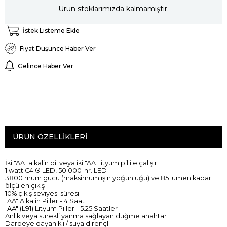
Ürün stoklarımızda kalmamıştır.
İstek Listeme Ekle
Fiyat Düşünce Haber Ver
Gelince Haber Ver
ÜRÜN ÖZELLIKLERI
İki "AA" alkalin pil veya iki "AA" lityum pil ile çalışır
1 watt C4 ® LED, 50.000-hr. LED
3800 mum gücü (maksimum ışın yoğunluğu) ve 85 lümen kadar
ölçülen çıkış
10% çıkış seviyesi süresi
"AA" Alkalin Piller - 4 Saat
"AA" (L91) Lityum Piller - 5.25 Saatler
Anlık veya sürekli yanma sağlayan düğme anahtar
Darbeye dayanıklı / suya dirençli