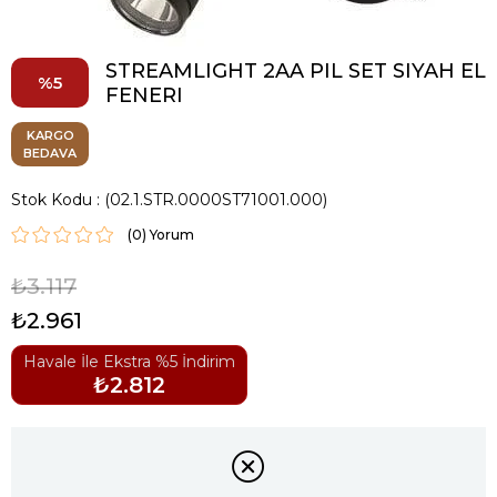
STREAMLIGHT 2AA PIL SET SIYAH EL
5
FENERI
KARGO
BEDAVA
Stok Kodu
(02.1.STR.0000ST71001.000)
(0)
₺3.117
₺2.961
Havale İle Ekstra %5 İndirim
₺2.812