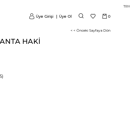
TRY
Üye Girişi
Üye Ol
0
< < Önceki Sayfaya Dön
ÇANTA HAKİ
5)