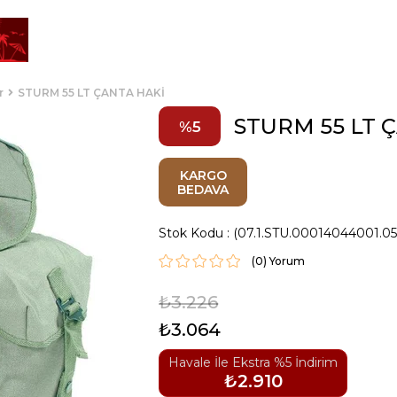
r
STURM 55 LT ÇANTA HAKİ
STURM 55 LT 
5
KARGO
BEDAVA
Stok Kodu
(07.1.STU.00014044001.05
(0)
₺3.226
₺3.064
Havale İle Ekstra %5 İndirim
₺2.910