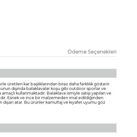
Ödeme Seçenekleri
e üretilen kar başlıklarından biraz daha farklılık gösterir.
 Bunun dışında balaklavalar koşu gibi outdoor sporlar ve
maçlı kullanmaktadır. Balaklava ismiyle satışı yapılan ve
ıdadır. Esnek ve ince bir malzemeden imal edildiğinden
ri dışarı atar. Bu ürünler kamuflaj ve kıyafet uyumu göz