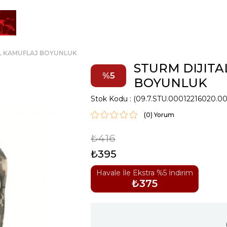
L KAMUFLAJ BOYUNLUK
STURM DIJIT
5
BOYUNLUK
Stok Kodu
(09.7.STU.00012216020.00
(0)
₺416
₺395
Havale İle Ekstra %5 İndirim
₺375