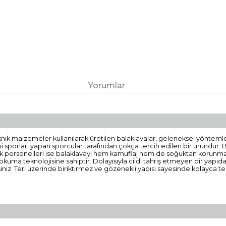
Yorumlar
eknik malzemeler kullanılarak üretilen balaklavalar, geleneksel yöntemlerl
ibi sporları yapan sporcular tarafından çokça tercih edilen bir üründür.
ik personelleri ise balaklavayı hem kamuflaj hem de soğuktan korunma a
dokuma teknolojisine sahiptir. Dolayısıyla cildi tahriş etmeyen bir yap
niz. Teri üzerinde biriktirmez ve gözenekli yapısı sayesinde kolayca te