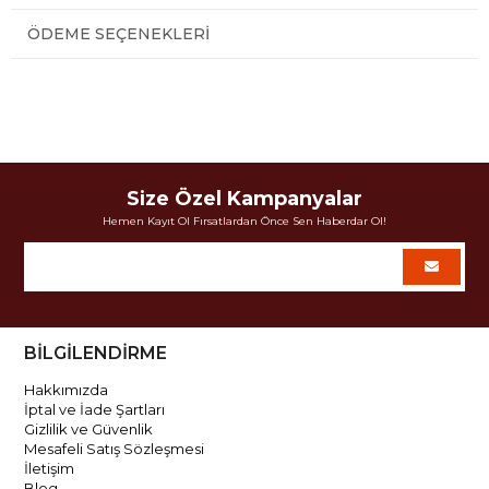
ÖDEME SEÇENEKLERI
Size Özel Kampanyalar
Hemen Kayıt Ol Fırsatlardan Önce Sen Haberdar Ol!
BİLGİLENDİRME
Hakkımızda
İptal ve İade Şartları
Gizlilik ve Güvenlik
Mesafeli Satış Sözleşmesi
İletişim
Blog