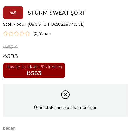
STURM SWEAT ŞÖRT
5
Stok Kodu
(09.5.STU.11065022904.00L)
(0)
₺624
₺593
Havale İle Ekstra %5 İndirim
₺563
Ürün stoklarımızda kalmamıştır.
beden