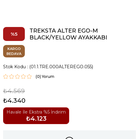
TREKSTA ALTER EGO-M
5
BLACK/YELLOW AYAKKABI
KARGO
BEDAVA
Stok Kodu
(01.1.TRE.000ALTEREGO.055)
(0)
₺4.569
₺4.340
Havale İle Ekstra %5 İndirim
₺4.123