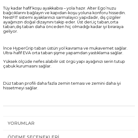
Tüy kadar hafif koşu ayakkabısı – yola hazır. Alter Ego’nuzu
bağcıklarını bağlayın ve kapıdan-koşu yoluna konforu hissedin.
NestFIT sistemi ayaklarınızı sarmalayıcı yapıdadır, dış çizgiler
ayağınızın doğal dizaynını takip eder. Üst deri,iç taban,orta
taban,dış taban daha önceden hiç olmadığı kadar iyi biraraya
geliyor.
İnce HyperGrip taban üstün yol kavrama ve mukavemet sağlar.
Ultra-hafif EVA orta taban şişme yapamdan yastıklama sağlar.
Yüksek ölçüde nefes alabilir üst örgü yapı ayağınızı serin tutup
çabuk kurumasını sağlar.
Düz taban profili daha fazla zemin teması ve zemini daha iyi
hissetmeyi sağlar.
YORUMLAR
ÖDEME SEÇENEKLERI