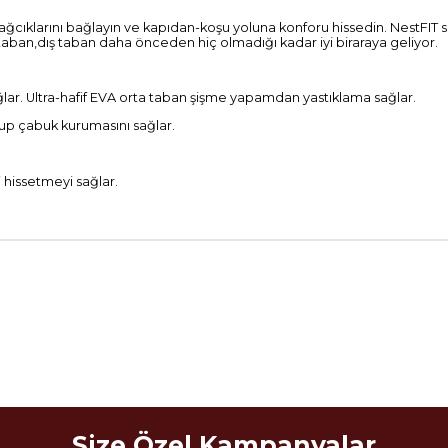
ağcıklarını bağlayın ve kapıdan-koşu yoluna konforu hissedin. NestFIT sis
a taban,dış taban daha önceden hiç olmadığı kadar iyi biraraya geliyor.
r. Ultra-hafif EVA orta taban şişme yapamdan yastıklama sağlar.
utup çabuk kurumasını sağlar.
 hissetmeyi sağlar.
Size Özel Kampanyalar