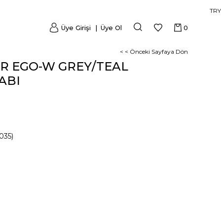
TRY
Üye Girişi
Üye Ol
0
< < Önceki Sayfaya Dön
ER EGO-W GREY/TEAL
ABI
035)