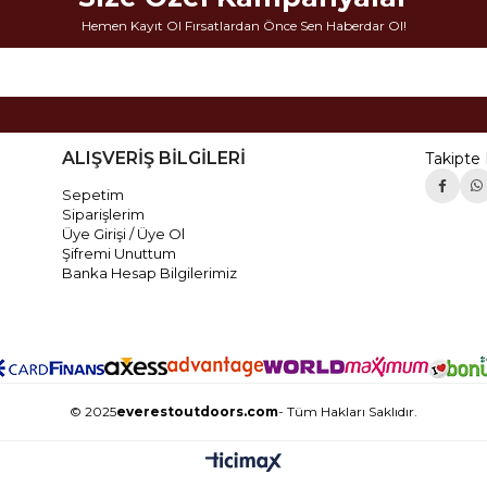
Hemen Kayıt Ol Fırsatlardan Önce Sen Haberdar Ol!
ALIŞVERİŞ BİLGİLERİ
Takipte 
Sepetim
Siparişlerim
Üye Girişi / Üye Ol
Şifremi Unuttum
Banka Hesap Bilgilerimiz
© 2025
everestoutdoors.com
- Tüm Hakları Saklıdır.