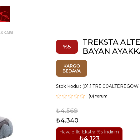
AKKABI
TREKSTA ALT
5
BAYAN AYAKK
KARGO
BEDAVA
Stok Kodu
(01.1.TRE.00ALTEREGOW.
(0)
₺4.569
₺4.340
Havale İle Ekstra %5 İndirim
₺4.123