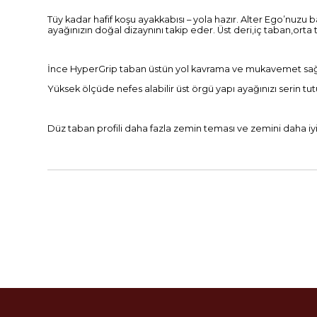
Tüy kadar hafif koşu ayakkabısı – yola hazır. Alter Ego’nuzu b
ayağınızın doğal dizaynını takip eder. Üst deri,iç taban,ort
İnce HyperGrip taban üstün yol kavrama ve mukavemet sağla
Yüksek ölçüde nefes alabilir üst örgü yapı ayağınızı serin t
Düz taban profili daha fazla zemin teması ve zemini daha iyi