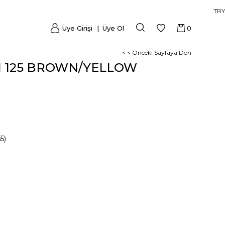
TRY
Üye Girişi
Üye Ol
0
< < Önceki Sayfaya Dön
N 125 BROWN/YELLOW
5)