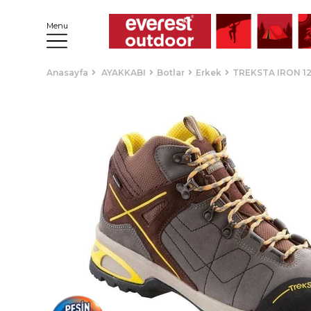
Menu
Anasayfa
AYAKKABI
Botlar
Erkek
TREKSTA IRON 