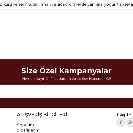
zı kuru ve
serin tutar
.
Ilıman
ve
sıcak iklimlerde
yanı sıra,
yoğun
fiziksel 
Size Özel Kampanyalar
Hemen Kayıt Ol Fırsatlardan Önce Sen Haberdar Ol!
ALIŞVERİŞ BİLGİLERİ
Takipte 
Sepetim
Siparişlerim