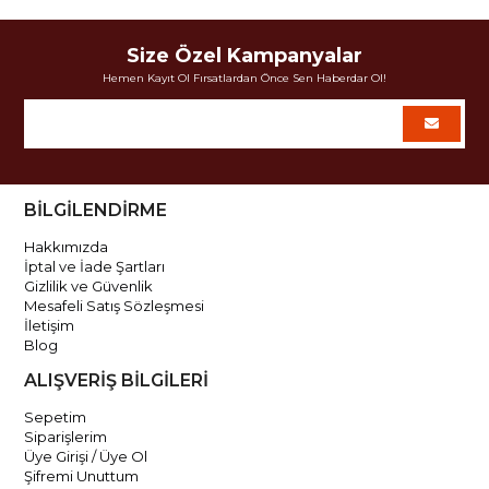
Size Özel Kampanyalar
Hemen Kayıt Ol Fırsatlardan Önce Sen Haberdar Ol!
BİLGİLENDİRME
Hakkımızda
İptal ve İade Şartları
Gizlilik ve Güvenlik
Mesafeli Satış Sözleşmesi
İletişim
Blog
ALIŞVERİŞ BİLGİLERİ
Sepetim
Siparişlerim
Üye Girişi / Üye Ol
Şifremi Unuttum