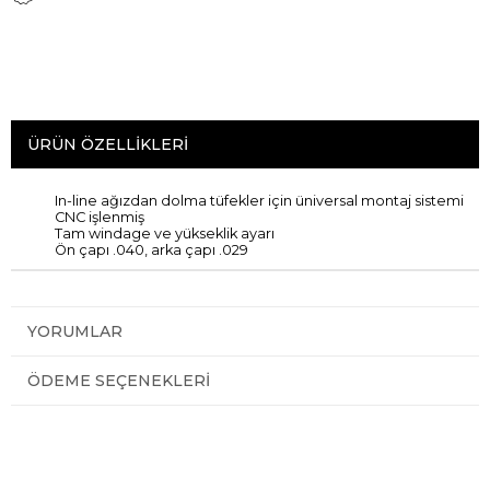
ÜRÜN ÖZELLIKLERI
In-line ağızdan dolma tüfekler için üniversal montaj sistemi
CNC işlenmiş
Tam windage ve yükseklik ayarı
Ön çapı .040, arka çapı .029
YORUMLAR
ÖDEME SEÇENEKLERI