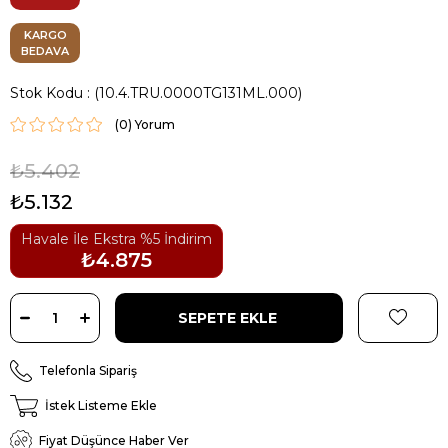
KARGO
BEDAVA
Stok Kodu
(10.4.TRU.0000TG131ML.000)
(0)
₺5.402
₺5.132
Havale İle Ekstra %5 İndirim
₺4.875
Telefonla Sipariş
İstek Listeme Ekle
Fiyat Düşünce Haber Ver