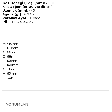
Göz Bebeği Çıkışı (mm):
7 - 1.8
Klik Değeri (@100 yard):
1/8”
Uzunluk (mm):
445
Ağırlık (gr):
32.2 Oz.
Parallax Ayarı:
10 yard
Pil Tipi:
CR2032 3V
A:
415mm
B:
170mm
C:
66mm
D:
68mm
E:
105mm
F:
140mm
G:
41mm
H:
65mm
I:
30mm
YORUMLAR