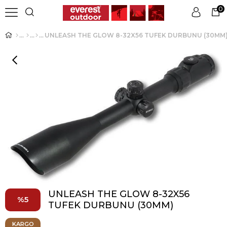
0
UNLEASH THE GLOW 8-32X56 TUFEK DURBUNU (30MM
Üye Girişi
Üye Ol
UNLEASH THE GLOW 8-32X56
5
TUFEK DURBUNU (30MM)
KARGO