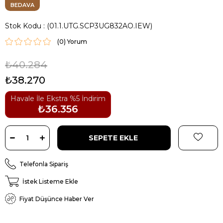
BEDAVA
Stok Kodu
(01.1.UTG.SCP3UG832AO.IEW)
(0)
₺40.284
₺38.270
Havale İle Ekstra %5 İndirim
₺36.356
Telefonla Sipariş
İstek Listeme Ekle
Fiyat Düşünce Haber Ver