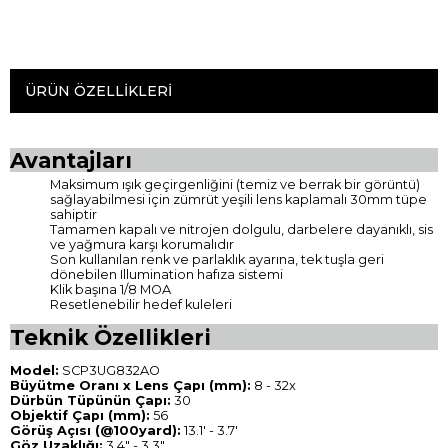
ÜRÜN ÖZELLIKLERI
Avantajları
Maksimum ışık geçirgenliğini (temiz ve berrak bir görüntü)
sağlayabilmesi için zümrüt yeşili lens kaplamalı 30mm tüpe
sahiptir
Tamamen kapalı ve nitrojen dolgulu, darbelere dayanıklı, sis
ve yağmura karşı korumalıdır
Son kullanılan renk ve parlaklık ayarına, tek tuşla geri
dönebilen Illumination hafıza sistemi
Klik başına 1/8 MOA
Resetlenebilir hedef kuleleri
Teknik Özellikleri
Model:
SCP3UG832AO
Büyütme Oranı x Lens Çapı (mm):
8 - 32x
Dürbün Tüpünün Çapı:
30
Objektif Çapı (mm):
56
Görüş Açısı (@100yard):
13.1' - 3.7'
Göz Uzaklığı:
3.4" - 3.3"