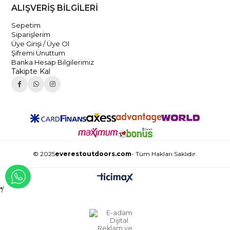
ALIŞVERİŞ BİLGİLERİ
Sepetim
Siparişlerim
Üye Girişi / Üye Ol
Şifremi Unuttum
Banka Hesap Bilgilerimiz
Takipte Kal
© 2025
everestoutdoors.com
- Tüm Hakları Saklıdır.
WHATSAPP İLE İLETİŞİME GEÇ
*/