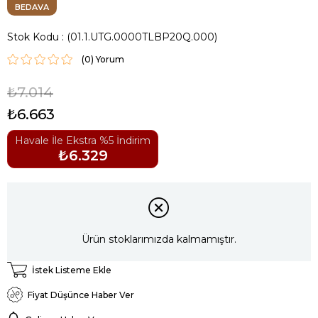
BEDAVA
Stok Kodu
(01.1.UTG.0000TLBP20Q.000)
(0)
₺7.014
₺6.663
Havale İle Ekstra %5 İndirim
₺6.329
Ürün stoklarımızda kalmamıştır.
İstek Listeme Ekle
Fiyat Düşünce Haber Ver