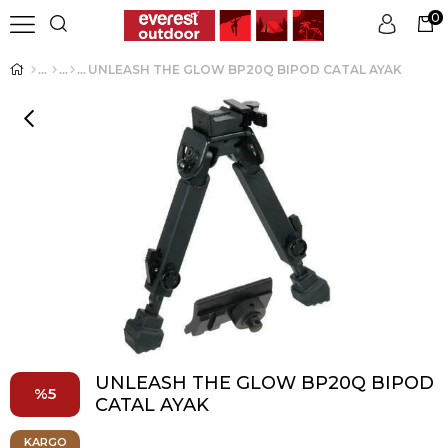
0
UNLEASH THE GLOW BP20Q BIPOD CATAL AYAK
Üye Girişi
Üye Ol
UNLEASH THE GLOW BP20Q BIPOD
5
CATAL AYAK
KARGO