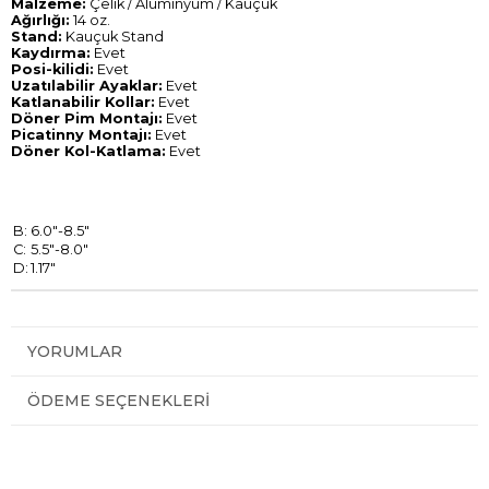
Malzeme:
Çelik / Alüminyum / Kauçuk
Ağırlığı:
14 oz.
Stand:
Kauçuk Stand
Kaydırma:
Evet
Posi-kilidi:
Evet
Uzatılabilir Ayaklar:
Evet
Katlanabilir Kollar:
Evet
Döner Pim Montajı:
Evet
Picatinny Montajı:
Evet
Döner Kol-Katlama:
Evet
B:
6.0"-8.5"
C:
5.5"-8.0"
D:
1.17"
YORUMLAR
ÖDEME SEÇENEKLERI