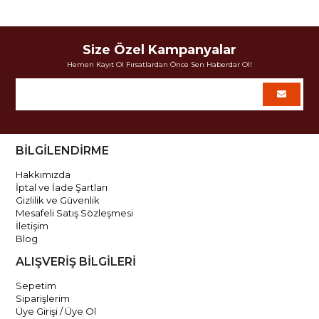
Size Özel Kampanyalar
Hemen Kayıt Ol Fırsatlardan Önce Sen Haberdar Ol!
BİLGİLENDİRME
Hakkımızda
İptal ve İade Şartları
Gizlilik ve Güvenlik
Mesafeli Satış Sözleşmesi
İletişim
Blog
ALIŞVERİŞ BİLGİLERİ
Sepetim
Siparişlerim
Üye Girişi / Üye Ol