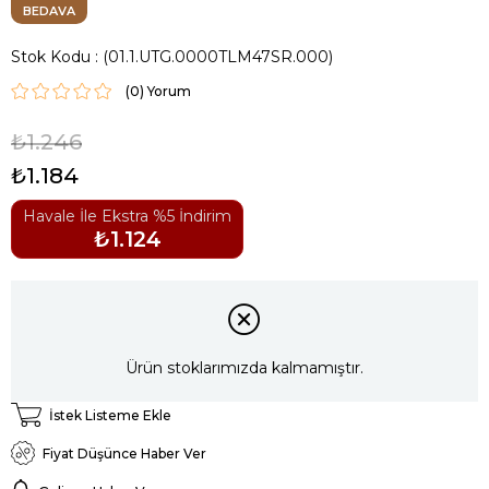
BEDAVA
Stok Kodu
(01.1.UTG.0000TLM47SR.000)
(0)
₺1.246
₺1.184
Havale İle Ekstra %5 İndirim
₺1.124
Ürün stoklarımızda kalmamıştır.
İstek Listeme Ekle
Fiyat Düşünce Haber Ver