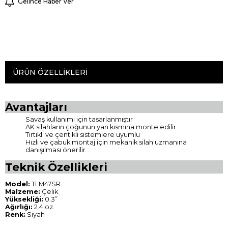
Gelince Haber Ver
ÜRÜN ÖZELLIKLERI
Avantajları
Savaş kullanımı için tasarlanmıştır
AK silahların çoğunun yan kısmına monte edilir
Tırtıklı ve çentikli sistemlere uyumlu
Hızlı ve çabuk montaj için mekanik silah uzmanına
danışılması önerilir
Teknik Özellikleri
Model:
TLM47SR
Malzeme:
Çelik
Yüksekliği:
0.3”
Ağırlığı:
2.4 oz.
Renk:
Siyah