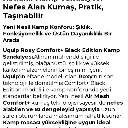
Nefes Alan Kumaş, Pratik,
Taşınabilir
Yeni Nesil Kamp Konforu: Şıklık,
Fonksiyonellik ve Üstün Dayanıklılık Bir
Arada
Uquip Roxy Comfort+ Black Edition Kamp
Sandalyesi
,
Alman mühenddisliği ile
geliştirilmiş, olağanüstü işçilik ve yüksek
kaliteli malzemelerin birleşimini içerir.
Uquip'in
efsane modeli olan
Roxy
'nin son
teknoloji ile donatılmış Comfort+ Black
Edition
modeli ile
kamp konforunda yeni
standartlar belirliyor. Yeni nesil
Air Mesh
Comfort+
kumaş teknolojisi sayesinde
nefes
alabilen ve ısı dengeleyici yapısıyla
uzun
süreli oturumlarda maksimum rahatlık sunar.
Kamp masası yüksekliğine uygun ideal