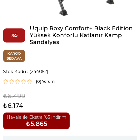
Uquip Roxy Comfort+ Black Edition
Yüksek Konforlu Katlanır Kamp
5
Sandalyesi
KARGO
BEDAVA
Stok Kodu
(244052)
(0)
₺6.499
₺6.174
Havale İle Ekstra %5 İndirim
₺5.865