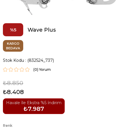
Wave Plus
5
KARGO
BEDAVA
Stok Kodu
(832524_737)
(0)
₺8.850
₺8.408
Havale İle Ekstra %5 İndirim
₺7.987
Renk