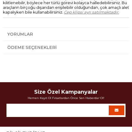
kilitlenebilir, böylece her türlü görevi kolayca halledebilirsiniz. Bu
araçların birçoğu dışarıdan erişilebilir olduğundan, çok amaçlı alet
kapalıyken bile kullanabilirsiniz.
Cep klipsi ayrı satılmaktadır.
YORUMLAR
ÖDEME SEÇENEKLERI
Size Özel Kampanyalar
Hemen Kayıt Ol Fırsatlardan Önce Sen Haberdar Ol!