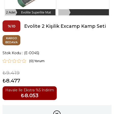
Evolite 2 Kişilik Excamp Kamp Seti
10
KARGO
BEDAVA
Stok Kodu
(E-0045)
(0)
₺9.419
₺8.477
Havale İle Ekstra %5 İndirim
₺8.053