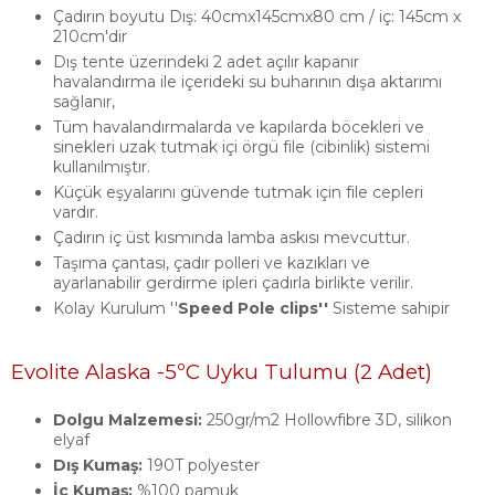
Çadırın boyutu Dış: 40cmx145cmx80 cm / iç: 145cm x
210cm'dir
Dış tente üzerindeki 2 adet açılır kapanır
havalandırma ile içerideki su buharının dışa aktarımı
sağlanır,
Tüm havalandırmalarda ve kapılarda böcekleri ve
sinekleri uzak tutmak içi örgü file (cibinlik) sistemi
kullanılmıştır.
Küçük eşyalarını güvende tutmak için file cepleri
vardır.
Çadırın iç üst kısmında lamba askısı mevcuttur.
Taşıma çantası, çadır polleri ve kazıkları ve
ayarlanabilir gerdirme ipleri çadırla birlikte verilir.
Kolay Kurulum ''
Speed Pole clips''
Sisteme sahipir
Evolite Alaska -5ºC Uyku Tulumu (2 Adet)
Dolgu Malzemesi:
250gr/m2 Hollowfibre 3D, silikon
elyaf
Dış Kumaş:
190T polyester
İç Kumaş:
%100 pamuk