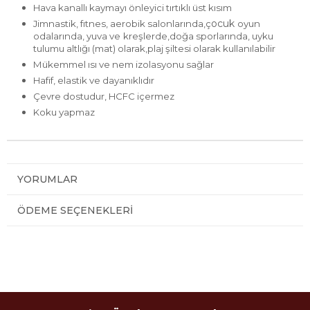
Hava kanallı kaymayı önleyici tırtıklı üst kısım
ocuk
Jimnastik, fıtnes, aerobik salonlarında,ç
oyun
odalarında,
yuva ve
kreşlerde,
doğa sporlarında, uyku
tulumu altlığı (mat) olarak,plaj şiltesi olarak kullanılabilir
Mükemmel ısı ve nem izolasyonu sağlar
Hafif, elastik ve dayanıklıdır
Çevre dostudur, HCFC içermez
Koku yapmaz
YORUMLAR
ÖDEME SEÇENEKLERI