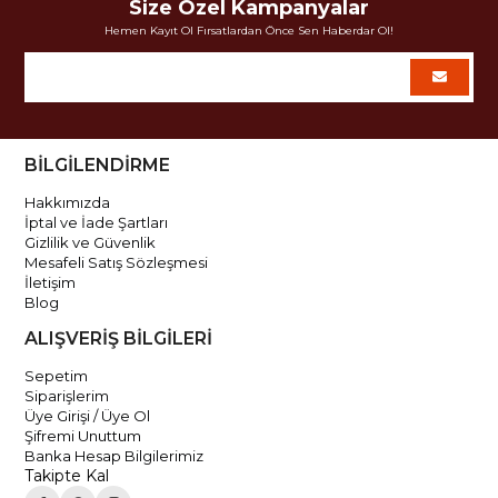
Size Özel Kampanyalar
Hemen Kayıt Ol Fırsatlardan Önce Sen Haberdar Ol!
BİLGİLENDİRME
Hakkımızda
İptal ve İade Şartları
Gizlilik ve Güvenlik
Mesafeli Satış Sözleşmesi
İletişim
Blog
ALIŞVERİŞ BİLGİLERİ
Sepetim
Siparişlerim
Üye Girişi / Üye Ol
Şifremi Unuttum
Banka Hesap Bilgilerimiz
Takipte Kal