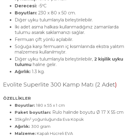
Derecesi:
-5ºC
Boyutları:
230 x 80 x 50 cm.
Diğer uyku tulumlarıyla birleştirilebilir.
İki adet asma halkası kullanmadığınız zamanlarda
tulumu asarak saklamanızı sağlar.
Fermuarı çift yönlü açılabilir.
Soğuğa karşı fermuarın iç kısımlarında ekstra yalıtım
malzemesi kullanılmıştır.
Diğer uyku tulumlarıyla birleştirilebilir,
2 kişilik uyku
tulumu
haline gelir.
Ağırlık:
1.3 kg.
)
Evolite Superlite 300 Kamp Matı (2 Adet
ÖZELLİKLER
Boyutlar:
180 x 55 x 1 cm
Rulo halinde boyutu Ø 17 X 55 cm
Paket boyutları:
35kg/m³ yoğunluğunda Eva Köpük
Ağırlık:
300 gram
Malzeme:
Kapalı Hücreli EVA