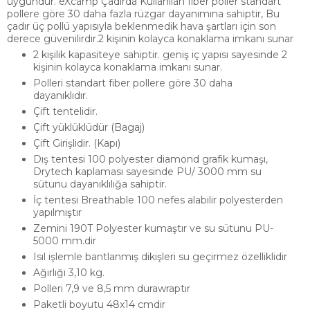
uygundur. eXcamp Çadırda Kullanılan fiber poller standart
pollere göre 30 daha fazla rüzgar dayanımına sahiptir, Bu
çadır üç pollü yapısıyla beklenmedik hava şartları için son
derece güvenilirdir.2 kişinin kolayca konaklama imkanı sunar
2 kişilik kapasiteye sahiptir. geniş iç yapısı sayesinde 2
kişinin kolayca konaklama imkanı sunar.
Polleri standart fiber pollere göre 30 daha
dayanıklıdır.
Çift tentelidir.
Çift yüklüklüdür (Bagaj)
Çift Girişlidir. (Kapı)
Dış tentesi 100 polyester diamond grafik kumaşı,
Drytech kaplaması sayesinde PU/ 3000 mm su
sütunu dayanıklılığa sahiptir.
İç tentesi Breathable 100 nefes alabilir polyesterden
yapılmıştır
Zemini 190T Polyester kumaştır ve su sütunu PU-
5000 mm.dir
Isıl işlemle bantlanmış dikişleri su geçirmez özelliklidir
Ağırlığı 3,10 kg.
Polleri 7,9 ve 8,5 mm durawraptır
Paketli boyutu 48x14 cmdir