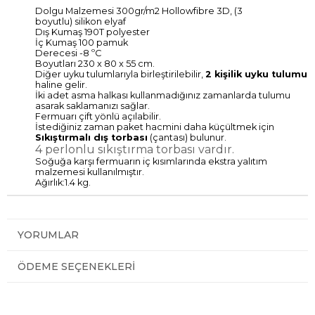
Dolgu Malzemesi 300gr/m2 Hollowfibre 3D, (3
boyutlu) silikon elyaf
Dış Kumaş 190T polyester
İç Kumaş 100 pamuk
Derecesi -8 ºC
Boyutları 230 x 80 x 55 cm.
Diğer uyku tulumlarıyla birleştirilebilir,
2 kişilik uyku tulumu
haline gelir.
İki adet asma halkası kullanmadığınız zamanlarda tulumu
asarak saklamanızı sağlar.
Fermuarı çift yönlü açılabilir.
İstediğiniz zaman paket hacmini daha küçültmek için
Sıkıştırmalı dış torbası
(çantası) bulunur.
4 perlonlu sıkıştırma torbası vardır.
Soğuğa karşı fermuarın iç kısımlarında ekstra yalıtım
malzemesi kullanılmıştır.
Ağırlık:1.4 kg.
YORUMLAR
ÖDEME SEÇENEKLERI