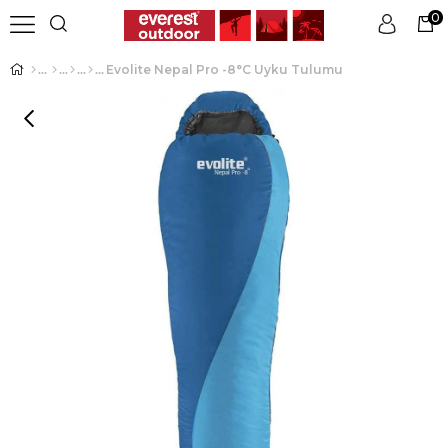
0
Evolite Nepal Pro -8°C Uyku Tulumu
Üye Girişi
Üye Ol