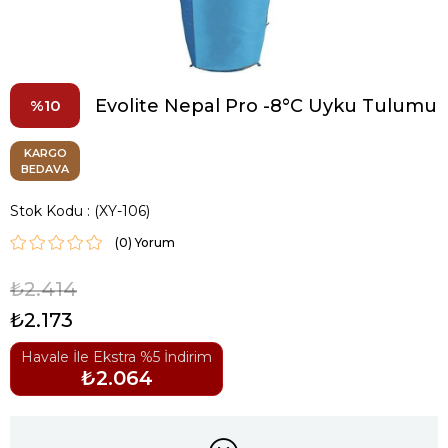
Evolite Nepal Pro -8°C Uyku Tulumu
10
KARGO
BEDAVA
Stok Kodu
(XY-106)
(0)
₺2.414
₺2.173
Havale İle Ekstra %5 İndirim
₺2.064