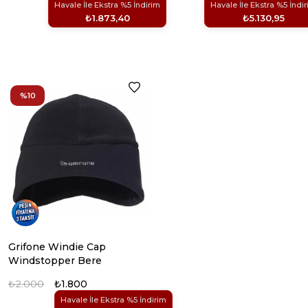
Havale İle Ekstra %5 İndirim
Havale İle Ekstra %5 İndi
₺1.873,40
₺5.130,95
%10
Grifone Windie Cap
Windstopper Bere
₺2.000
₺1.800
Havale İle Ekstra %5 İndirim