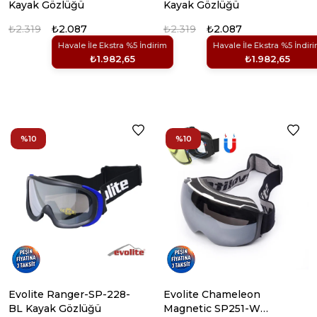
Kayak Gözlüğü
Kayak Gözlüğü
₺2.319
₺2.087
₺2.319
₺2.087
Havale İle Ekstra %5 İndirim
Havale İle Ekstra %5 İndir
₺1.982,65
₺1.982,65
%10
%10
Evolite Ranger-SP-228-
Evolite Chameleon
BL Kayak Gözlüğü
Magnetic SP251-W