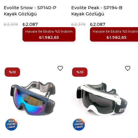
Evolite Snow - SP140-P
Evolite Peak - SP194-B
Kayak Gözlüğü
Kayak Gözlüğü
₺2.319
₺2.087
₺2.319
₺2.087
Havale İle Ekstra %5 İndirim
Havale İle Ekstra %5 İndir
₺1.982,65
₺1.982,65
%10
%10