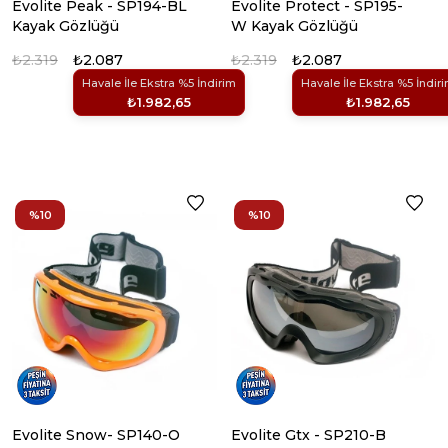
Evolite Peak - SP194-BL
Evolite Protect - SP195-
Kayak Gözlüğü
W Kayak Gözlüğü
₺2.319
₺2.087
₺2.319
₺2.087
Havale İle Ekstra %5 İndirim
Havale İle Ekstra %5 İndir
₺1.982,65
₺1.982,65
%10
%10
Evolite Snow- SP140-O
Evolite Gtx - SP210-B