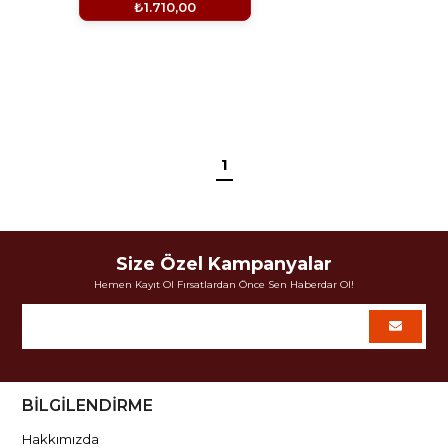
₺1.710,00
1
Size Özel Kampanyalar
Hemen Kayıt Ol Fırsatlardan Önce Sen Haberdar Ol!
BİLGİLENDİRME
Hakkımızda