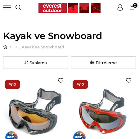
0
Üye Girişi
Üye Ol
Kayak ve Snowboard
Kayak ve Snowboard
Sıralama
Filtreleme
%10
%10