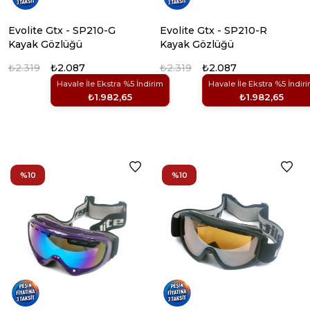
Evolite Gtx - SP210-G
Evolite Gtx - SP210-R
Kayak Gözlüğü
Kayak Gözlüğü
₺2.319
₺2.087
₺2.319
₺2.087
Havale İle Ekstra %5 İndirim
Havale İle Ekstra %5 İndir
₺1.982,65
₺1.982,65
%10
%10