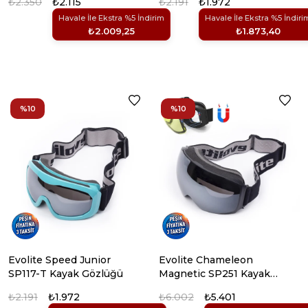
₺2.350
₺2.115
₺2.191
₺1.972
Havale İle Ekstra %5 İndirim
Havale İle Ekstra %5 İndiri
₺2.009,25
₺1.873,40
%10
%10
Evolite Speed Junior
Evolite Chameleon
SP117-T Kayak Gözlüğü
Magnetic SP251 Kayak
Gözlüğü
₺2.191
₺1.972
₺6.002
₺5.401