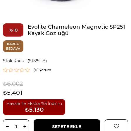
Evolite Chameleon Magnetic SP251
10
Kayak Gözlüğü
KARGO
BEDAVA
Stok Kodu
(SP251-B)
(0)
₺6.002
₺5.401
Havale İle Ekstra %5 İndirim
₺5.130