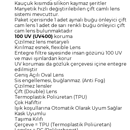
Kauçuk kısımda silikon kaymaz şeritler
Manyetik hızlı değiştirilebilen çift camlı lens
sistemi mevcuttur.
Paket içerisinde 1 adet aynalı buğu önleyici çift
cam lens 1 adet de sarı renkli buğu önleyici çift
cam lens bulunmaktadır
100 UV (UV400)
koruma
Çizilmez lens metaryeli
Kırılmaz esnek, flexible Lens
Entegre filtre sayesinde insan gözünü 100 UV
ve mavi ışınlardan korur
UV koruması da gözlük çerçevesi içine entegre
edilmiştir
Geniş Açılı Oval Lens
Sis engellemesi, buğlanmaz. (Anti Fog)
Çizilmez lensler
Çift (Double) Lens
Termoplastik Poliüretan (TPU)
Çok Hafiftir
Işık koşullarına Otomatik Olarak Uyum Sağlar
Kask Uyumlu
Taşıma Kılıfı
Çerçeve = TPU (Termoplastik Poliüretan)