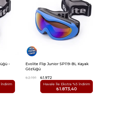
Evolite Flip Junior SP119-BL Kayak
Gözlüğü
₺2.191
₺1.972
 İndirim
Havale İle Ekstra %5 İndirim
₺1.873,40