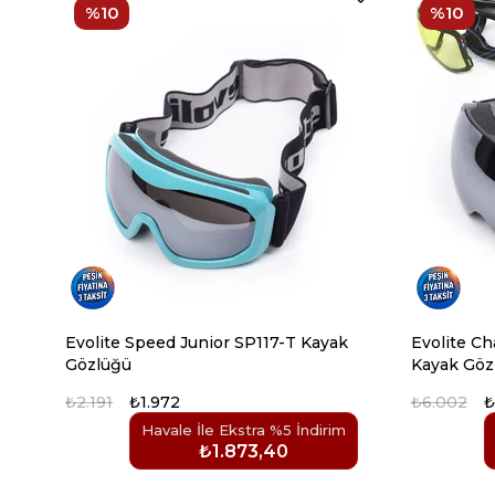
%10
%10
Evolite Speed Junior SP117-T Kayak
Evolite C
Gözlüğü
Kayak Göz
₺2.191
₺1.972
₺6.002
₺
Havale İle Ekstra %5 İndirim
₺1.873,40