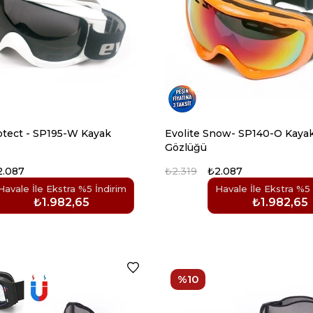
otect - SP195-W Kayak
Evolite Snow- SP140-O Kaya
Gözlüğü
2.087
₺2.319
₺2.087
Havale İle Ekstra %5 İndirim
Havale İle Ekstra %5 
₺1.982,65
₺1.982,65
%10