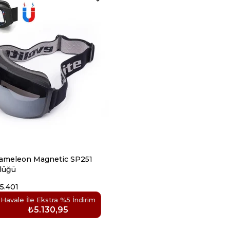
hameleon Magnetic SP251
lüğü
5.401
Havale İle Ekstra %5 İndirim
₺5.130,95