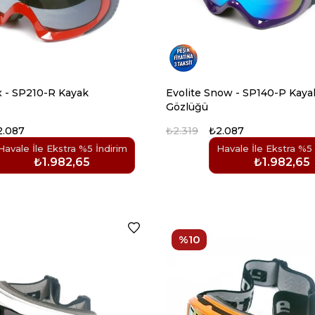
x - SP210-R Kayak
Evolite Snow - SP140-P Kaya
Gözlüğü
2.087
₺2.319
₺2.087
Havale İle Ekstra %5 İndirim
Havale İle Ekstra %5 
₺1.982,65
₺1.982,65
%10