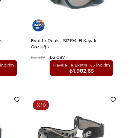
k
Evolite Peak - SP194-B Kayak
Gözlüğü
₺2.319
₺2.087
İndirim
Havale İle Ekstra %5 İndirim
₺1.982,65
%10