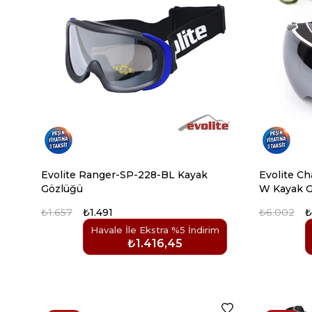
Evolite Ranger-SP-228-BL Kayak
Evolite C
Gözlüğü
W Kayak G
₺1.657
₺1.491
₺6.002
₺
Havale İle Ekstra %5 İndirim
₺1.416,45