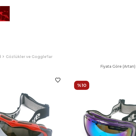
d
Gözlükler ve Goggle'lar
Fiyata Göre (Artan)
%10