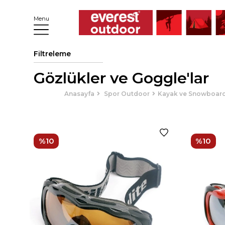
Menu
Filtreleme
Gözlükler ve Goggle'lar
Anasayfa
Spor Outdoor
Kayak ve Snowboar
%10
%10