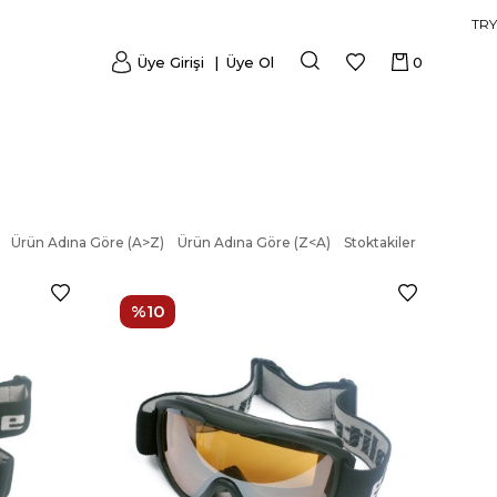
TRY
Üye Girişi
Üye Ol
0
Ürün Adına Göre (A>Z)
Ürün Adına Göre (Z<A)
Stoktakiler
%10