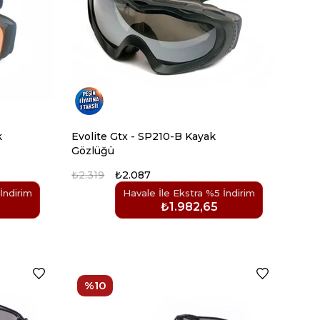
k
Evolite Gtx - SP210-B Kayak
Gözlüğü
₺2.319
₺2.087
İndirim
Havale İle Ekstra %5 İndirim
₺1.982,65
%10