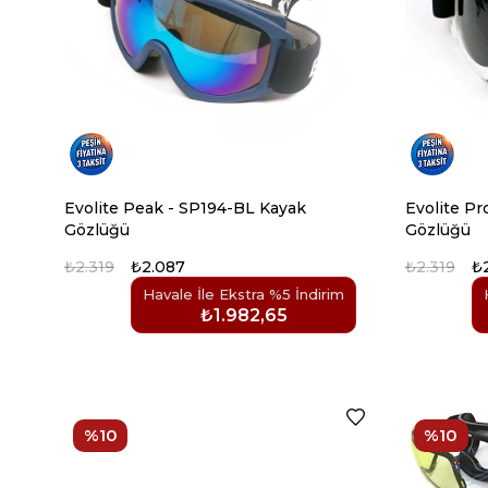
Evolite Peak - SP194-BL Kayak
Evolite Pr
Gözlüğü
Gözlüğü
₺2.319
₺2.087
₺2.319
₺
Havale İle Ekstra %5 İndirim
₺1.982,65
%10
%10