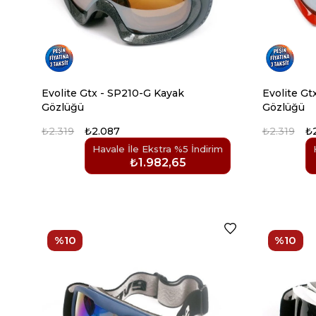
Evolite Gtx - SP210-G Kayak
Evolite Gt
Gözlüğü
Gözlüğü
₺2.319
₺2.087
₺2.319
₺
Havale İle Ekstra %5 İndirim
₺1.982,65
%10
%10