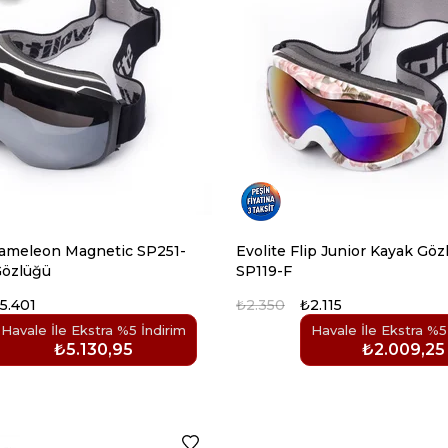
hameleon Magnetic SP251-
Evolite Flip Junior Kayak Gözlüğü -
özlüğü
SP119-F
5.401
₺2.350
₺2.115
Havale İle Ekstra %5 İndirim
Havale İle Ekstra %5
₺5.130,95
₺2.009,25