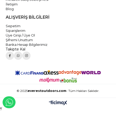
İletişim
Blog
ALIŞVERİŞ BİLGİLERİ
Sepetim
Siparişlerim
Üye Girişi / Üye Ol
Şifremi Unuttum
Banka Hesap Bilgilerimiz
Takipte Kal
© 2025
everestoutdoors.com
- Tüm Hakları Saklıdır.
WHATSAPP İLE İLETİŞİME GEÇ
*/