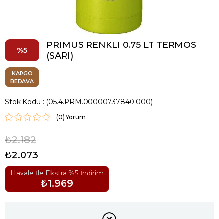
PRIMUS RENKLI 0.75 LT TERMOS
5
(SARI)
KARGO
BEDAVA
Stok Kodu
(05.4.PRM.00000737840.000)
(0)
₺2.182
₺2.073
Havale İle Ekstra %5 İndirim
₺1.969