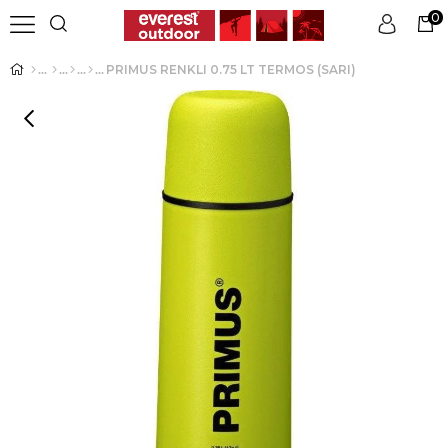
0
PRIMUS RENKLI 0.75 LT TERMOS (SARI)
Üye Girişi
Üye Ol