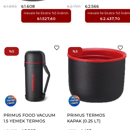
₺1.693
₺1.608
₺2.701
₺2.566
Havale İle Ekstra %5 İndirim
Havale İle Ekstra %5 İndir
₺1.527,60
₺2.437,70
%5
%5
PRIMUS FOOD VACUUM
PRIMUS TERMOS
1.5 YEMEK TERMOS
KAPAK (0.25 LT)