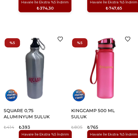
Havale İle Ekstra %5 İndirim
Havale İle Ekstra %5 İndirim
₺374,30
₺747,65
%5
%5
SQUARE 0,75
KINGCAMP 500 ML
ALUMINYUM SULUK
SULUK
₺414
₺393
₺805
₺765
Havale İle Ekstra %5 İndirim
Havale İle Ekstra %5 İndirim