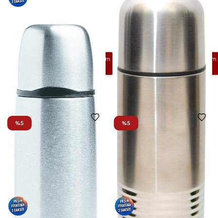
SQUARE 930V TASSIZ
SQUARE KATLANIR
MATARA
BARDAK
₺580
₺551
₺539
₺512
Havale İle Ekstra %5 İndirim
Havale İle Ekstra %5 İndirim
₺523,45
₺486,40
%5
%5