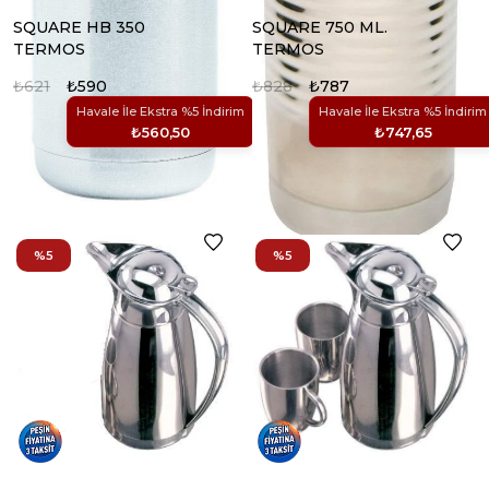
SQUARE HB 350
SQUARE 750 ML.
TERMOS
TERMOS
₺621
₺590
₺828
₺787
Havale İle Ekstra %5 İndirim
Havale İle Ekstra %5 İndirim
₺560,50
₺747,65
%5
%5