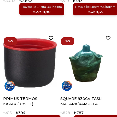
₺3.013
₺2.862
₺519
₺493
Havale İle Ekstra %5 İndirim
Havale İle Ekstra %5 İndirim
₺2.718,90
₺468,35
%5
%5
PRIMUS TERMOS
SQUARE 930CV TASLI
KAPAK (0.75 LT)
MATARA(KAMUFLAJ
KILIFLI)
₺415
₺394
₺828
₺787