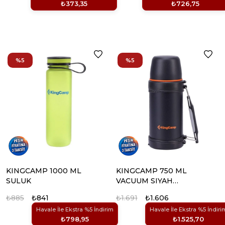
₺373,35
₺726,75
%5
%5
KINGCAMP 1000 ML
KINGCAMP 750 ML
SULUK
VACUUM SIYAH
TERMOS
₺885
₺841
₺1.691
₺1.606
Havale İle Ekstra %5 İndirim
Havale İle Ekstra %5 İndiri
₺798,95
₺1.525,70