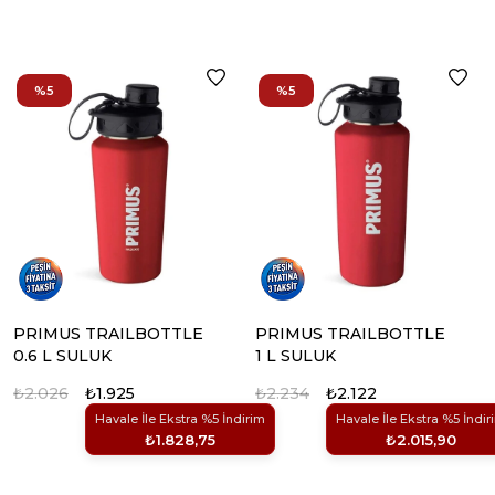
%5
%5
PRIMUS TRAILBOTTLE
PRIMUS TRAILBOTTLE
0.6 L SULUK
1 L SULUK
₺2.026
₺1.925
₺2.234
₺2.122
Havale İle Ekstra %5 İndirim
Havale İle Ekstra %5 İndir
₺1.828,75
₺2.015,90