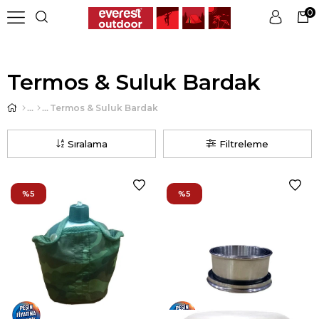
0
Üye Girişi
Üye Ol
Termos & Suluk Bardak
Termos & Suluk Bardak
Sıralama
Filtreleme
%5
%5