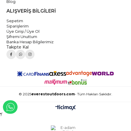
Blog
ALIŞVERİŞ BİLGİLERİ
Sepetim
Siparişlerim
Üye Girişi / Üye Ol
Şifremi Unuttum
Banka Hesap Bilgilerimiz
Takipte Kal
© 2025
everestoutdoors.com
- Tüm Hakları Saklıdır.
WHATSAPP İLE İLETİŞİME GEÇ
*/