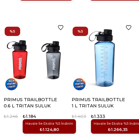
%5
%5
PRIMUS TRAILBOTTLE
PRIMUS TRAILBOTTLE
0.6 L TRITAN SULUK
1 L TRITAN SULUK
₺1.246
₺1.184
₺1.403
₺1.333
Havale İle Ekstra %5 İndirim
Havale İle Ekstra %5 İndir
₺1.124,80
₺1.266,35