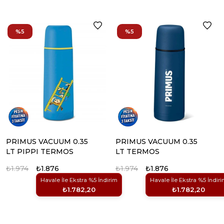
%5
%5
PRIMUS VACUUM 0.35
PRIMUS VACUUM 0.35
LT PIPPI TERMOS
LT TERMOS
₺1.974
₺1.876
₺1.974
₺1.876
Havale İle Ekstra %5 İndirim
Havale İle Ekstra %5 İndir
₺1.782,20
₺1.782,20