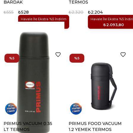
BARDAK
TERMOS
₺555
₺528
₺2.320
₺2.204
Havale İle Ekstra %5 İndirim
Havale İle Ekstra %5 İndir
₺501,60
₺2.093,80
%5
%5
PRIMUS VACUUM 0.35
PRIMUS FOOD VACUUM
LT TERMOS
1.2 YEMEK TERMOS