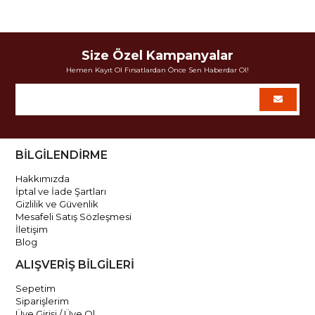
Size Özel Kampanyalar
Hemen Kayıt Ol Fırsatlardan Önce Sen Haberdar Ol!
BİLGİLENDİRME
Hakkımızda
İptal ve İade Şartları
Gizlilik ve Güvenlik
Mesafeli Satış Sözleşmesi
İletişim
Blog
ALIŞVERİŞ BİLGİLERİ
Sepetim
Siparişlerim
Üye Girişi / Üye Ol