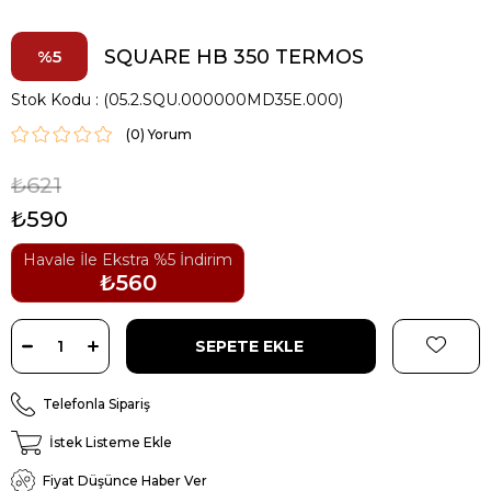
SQUARE HB 350 TERMOS
5
Stok Kodu
(05.2.SQU.000000MD35E.000)
(0)
₺621
₺590
Havale İle Ekstra %5 İndirim
₺560
Telefonla Sipariş
İstek Listeme Ekle
Fiyat Düşünce Haber Ver