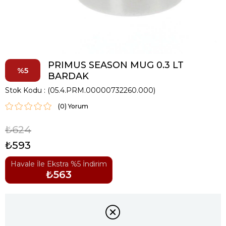
PRIMUS SEASON MUG 0.3 LT
5
BARDAK
Stok Kodu
(05.4.PRM.00000732260.000)
(0)
₺624
₺593
Havale İle Ekstra %5 İndirim
₺563