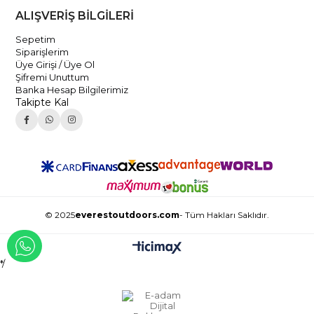
ALIŞVERİŞ BİLGİLERİ
Sepetim
Siparişlerim
Üye Girişi / Üye Ol
Şifremi Unuttum
Banka Hesap Bilgilerimiz
Takipte Kal
© 2025
everestoutdoors.com
- Tüm Hakları Saklıdır.
WHATSAPP İLE İLETİŞİME GEÇ
*/