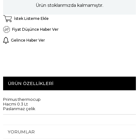
Ürün stoklarımızda kalmamıştır.
İstek Listeme Ekle
Fiyat Düşünce Haber Ver
Gelince Haber Ver
ÜRÜN ÖZELLIKLERI
Primus
thermocup
Hacmi
0.3 L
t
Pa
slanmaz
çelik
YORUMLAR