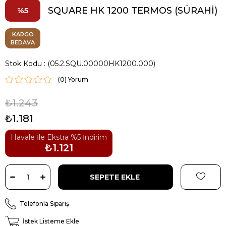
SQUARE HK 1200 TERMOS (SÜRAHİ)
5
KARGO
BEDAVA
Stok Kodu
(05.2.SQU.00000HK1200.000)
(0)
₺1.243
₺1.181
Havale İle Ekstra %5 İndirim
₺1.121
Telefonla Sipariş
İstek Listeme Ekle