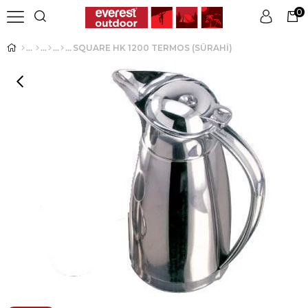
0
SQUARE HK 1200 TERMOS (SÜRAHİ)
Üye Girişi
Üye Ol