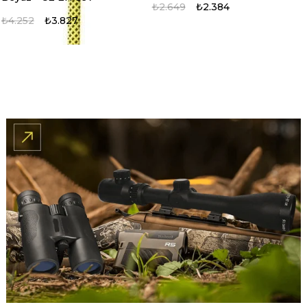
₺2.649
₺2.384
₺4.252
₺3.827
%10
%10
Evolite Vertical Dağcı
Evolite Indo Safety Kask-
Kaskı - Turuncu - CE EN
Beyaz - CE EN 397
12492
₺4.252
₺3.827
₺4.252
₺3.827