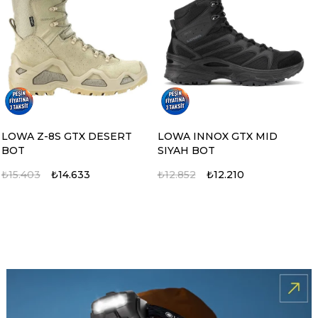
LOWA Z-8S GTX DESERT
LOWA INNOX GTX MID
BOT
SIYAH BOT
₺15.403
₺14.633
₺12.852
₺12.210
%5
%5
%5
%5