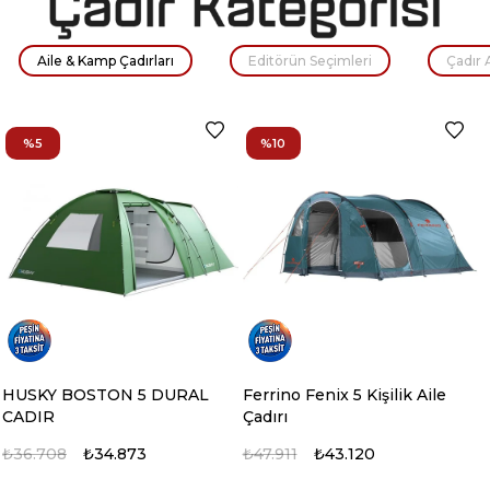
Aile & Kamp Çadırları
Editörün Seçimleri
Çadır 
%5
%10
HUSKY BOSTON 5 DURAL
Ferrino Fenix 5 Kişilik Aile
CADIR
Çadırı
₺36.708
₺34.873
₺47.911
₺43.120