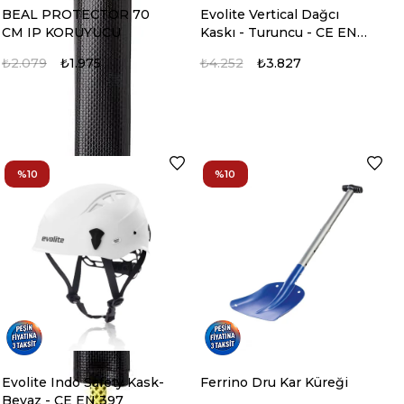
₺1.425
₺9.499
₺9.024
₺1.425
₺3.858
₺3.472
BEAL PROTECTOR 70
Evolite Vertical Dağcı
CM IP KORUYUCU
Kaskı - Turuncu - CE EN
12492
₺2.079
₺1.975
₺4.252
₺3.827
%10
%10
Evolite Indo Safety Kask-
Ferrino Dru Kar Küreği
Beyaz - CE EN 397