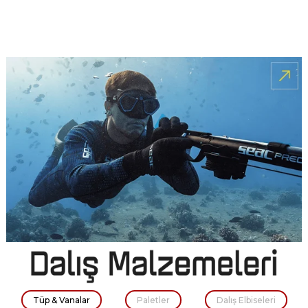
%5
%5
BUSHNELL 4.5-30X50
BUSHNELL 6-24X50 MIL
TUFEK DURBUNU
DOTLU TUFEK
DURBUNU(30MM)
₺75.103
₺71.347
₺88.225
₺83.814
Tüp & Vanalar
Paletler
Dalış Elbiseleri