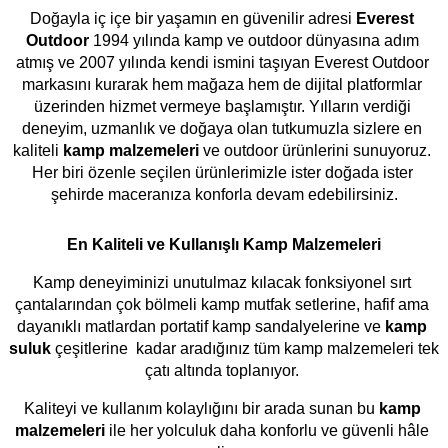
Doğayla iç içe bir yaşamın en güvenilir adresi 
Everest 
Outdoor
 1994 yılında kamp ve outdoor dünyasına adım 
atmış ve 2007 yılında kendi ismini taşıyan Everest Outdoor 
markasını kurarak hem mağaza hem de dijital platformlar 
üzerinden hizmet vermeye başlamıştır. Yılların verdiği 
deneyim, uzmanlık ve doğaya olan tutkumuzla sizlere en 
BEAL HARNESS SOLACE
BEAL BE LINK A VIS
BEAL HARNESS SOLACE
BEAL BE ONE SCREW
kaliteli 
kamp malzemeleri
 ve outdoor ürünlerini sunuyoruz. 
HOLD UP M-L
KARABINA
M-L
ORANGE KARABINA
Her biri özenle seçilen ürünlerimizle ister doğada ister 
₺32.083
₺1.228
₺1.167
₺30.479
₺27.688
₺1.323
₺1.257
₺26.304
şehirde maceranıza konforla devam edebilirsiniz.
En Kaliteli ve Kullanışlı Kamp Malzemeleri
Kamp deneyiminizi unutulmaz kılacak fonksiyonel sırt 
çantalarından çok bölmeli kamp mutfak setlerine, hafif ama 
%5
%5
%5
%5
dayanıklı matlardan portatif kamp sandalyelerine ve
 kamp 
suluk
 çeşitlerine  kadar aradığınız tüm kamp malzemeleri tek 
çatı altında toplanıyor. 
Kaliteyi ve kullanım kolaylığını bir arada sunan bu 
kamp 
malzemeleri
 ile her yolculuk daha konforlu ve güvenli hâle 