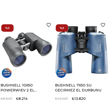
%5
%5
BUSHNELL 10X50
BUSHNELL 7X50 SU
POWERWIEV 2 EL
GECIRMEZ EL DURBUNU
DURBUNU
₺8.647
₺8.214
₺14.547
₺13.820