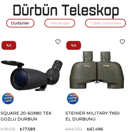
Dürbünler
Teleskoplar
Tüfek Dürbünleri
%5
%5
SQUARE 20-60X80 TEK
STEINER MILITARY 7X50
GOZLU DURBUN
EL DURBUNU
₺18.515
₺17.589
₺64.732
₺61.496