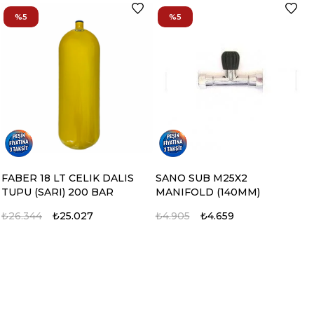
%5
%5
FABER 18 LT CELIK DALIS
SANO SUB M25X2
TUPU (SARI) 200 BAR
MANIFOLD (140MM)
₺26.344
₺25.027
₺4.905
₺4.659
%5
%5
%5
%5