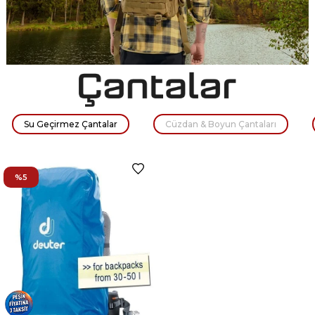
KA-BAR BK14 Becker
KA-BAR Short Tanto
Eskabar Kamp Bıçağı
Taktik Bıçak
₺7.251
₺6.889
₺9.741
₺9.254
Su Geçirmez Çantalar
Cüzdan & Boyun Çantaları
%5
%5
%5