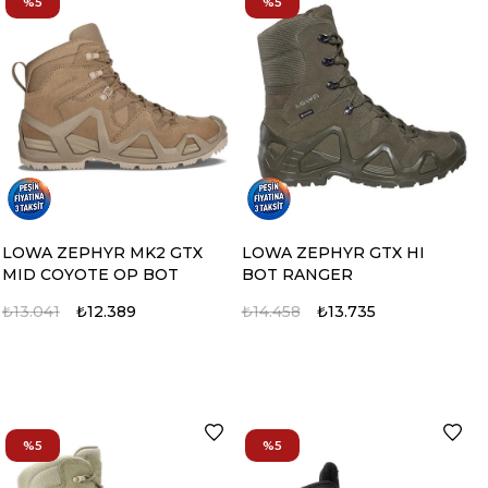
%5
%5
Evolite Alaska Kaz Tüyü
-32° Uyku Tulumu
LOWA ZEPHYR MK2 GTX
LOWA ZEPHYR GTX HI
₺20.944
₺18.850
MID COYOTE OP BOT
BOT RANGER
₺13.041
₺12.389
₺14.458
₺13.735
%5
%5