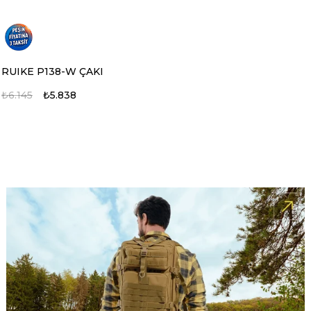
RUIKE P138-W ÇAKI
₺6.145
₺5.838
%5
%5