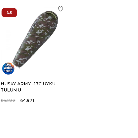
%5
HUSKY ARMY -17C UYKU
TULUMU
₺5.232
₺4.971