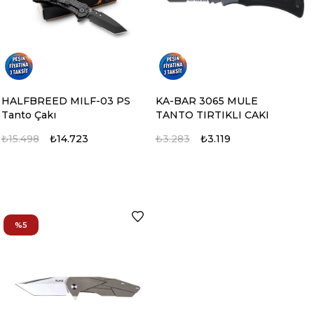
HALFBREED MILF-03 PS
KA-BAR 3065 MULE
Tanto Çakı
TANTO TIRTIKLI CAKI
₺15.498
₺14.723
₺3.283
₺3.119
%5