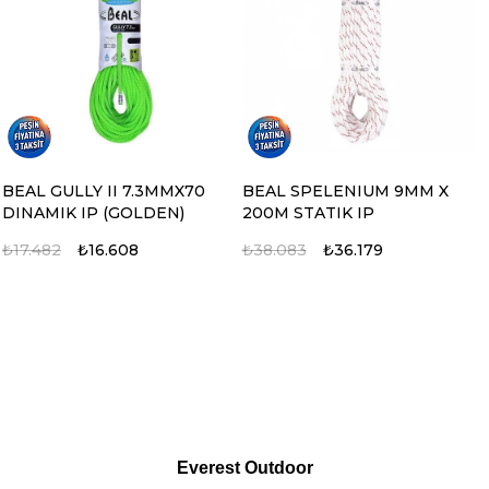
BEAL GULLY II 7.3MMX70
BEAL SPELENIUM 9MM X
DINAMIK IP (GOLDEN)
200M STATIK IP
₺17.482
₺16.608
₺38.083
₺36.179
%5
%5
%5
%5
Everest Outdoor