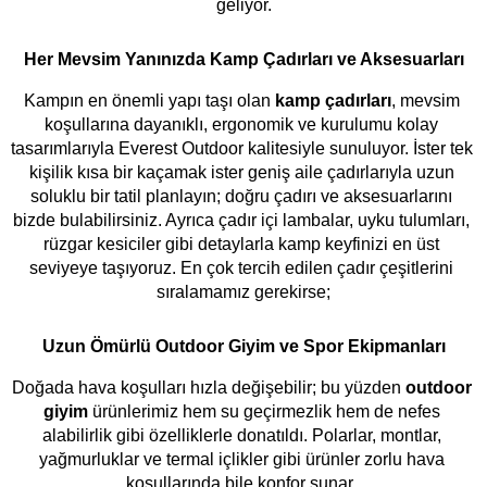
geliyor.
Her Mevsim Yanınızda Kamp Çadırları ve Aksesuarları
Kampın en önemli yapı taşı olan 
kamp çadırları
, mevsim 
BEAL HERO PRO HOLD
CT CELIK KARABINA
CT HARNESS ASCENT
CT HAMMER LODGE
UP HARNESS
TWIST-LOCK
PRO (SIYAH)
koşullarına dayanıklı, ergonomik ve kurulumu kolay 
₺851
₺808
tasarımlarıyla Everest Outdoor kalitesiyle sunuluyor. İster tek 
₺27.972
₺1.182
₺1.123
₺26.573
₺9.733
₺9.246
kişilik kısa bir kaçamak ister geniş aile çadırlarıyla uzun 
soluklu bir tatil planlayın; doğru çadırı ve aksesuarlarını 
bizde bulabilirsiniz. Ayrıca çadır içi lambalar, uyku tulumları, 
rüzgar kesiciler gibi detaylarla kamp keyfinizi en üst 
seviyeye taşıyoruz. En çok tercih edilen çadır çeşitlerini 
sıralamamız gerekirse;
Uzun Ömürlü Outdoor Giyim ve Spor Ekipmanları
Doğada hava koşulları hızla değişebilir; bu yüzden 
outdoor 
giyim
 ürünlerimiz hem su geçirmezlik hem de nefes 
alabilirlik gibi özelliklerle donatıldı. Polarlar, montlar, 
yağmurluklar ve termal içlikler gibi ürünler zorlu hava 
koşullarında bile konfor sunar. 