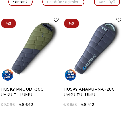
Sentetik
Editörün Seçimleri
Kaz Tüyü
%5
%5
HUSKY PROUD -30C
HUSKY ANAPURNA -28C
UYKU TULUMU
UYKU TULUMU
₺9.096
₺8.642
₺8.855
₺8.412