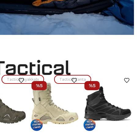
Tactical Ayakkabı
Tactical Çanta
%5
%5