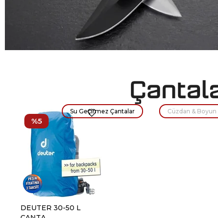
Su Geçirmez Çantalar
Cüzdan & Boyun 
%5
DEUTER 30-50 L
CANTA