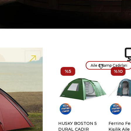
Aile & Kamp Çadırları
%5
%10
HUSKY BOSTON 5
Ferrino Fe
DURAL CADIR
Kişilik Aile