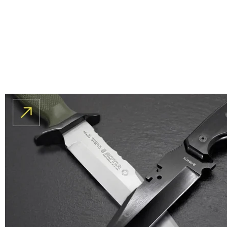
%5
NITECORE SRT5
750 LUMEN EL
FENERI (1X18650)
₺5.152
₺4.894