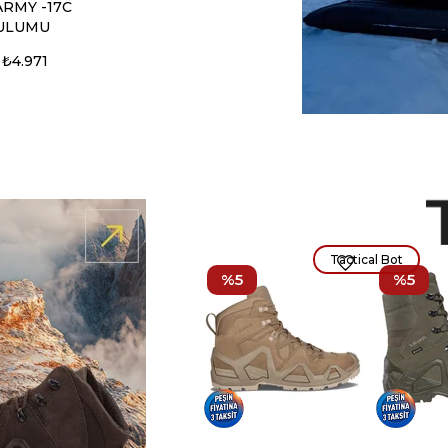
ARMY -17C
ULUMU
₺4.971
Tactical Bot
%5
%5
Alaska Kaz
2° Uyku
₺18.850