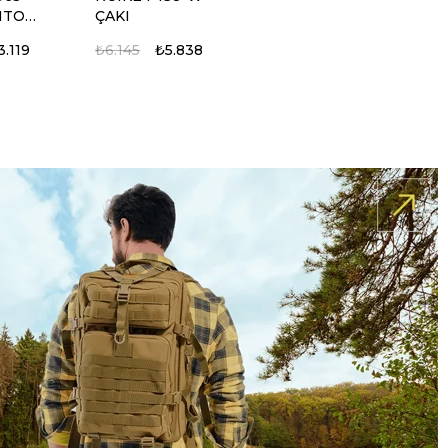
NTO
ÇAKI
CAKI
3.119
₺6.145
₺5.838
%5
%5
ort
HALFBREED MIK-
SQUARE BS210499
ik Bıçak
08 Piyade Bıçağı
BICAK
.254
₺28.064
₺26.661
₺1.077
₺1.023