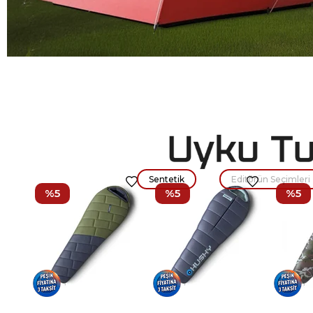
Sentetik
Editörün Seçimleri
%5
%5
%5