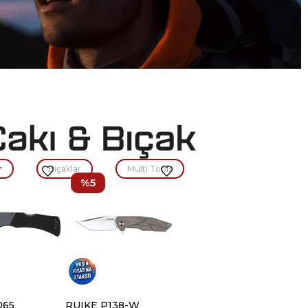
r
Bıçaklar
Multi Tools
%5
065
RUIKE P138-W