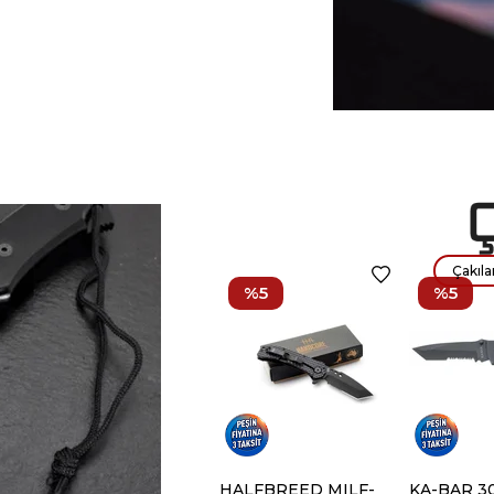
Çakıla
%5
%5
HALFBREED MILF-
KA-BAR 3