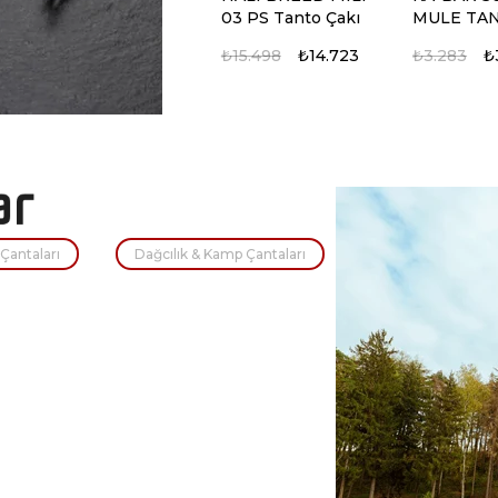
03 PS Tanto Çakı
MULE TA
TIRTIKLI 
₺15.498
₺14.723
₺3.283
₺
%5
%5
Çantaları
Dağcılık & Kamp Çantaları
KA-BAR BK14
KA-BAR Sh
Becker Eskabar
Tanto Takt
Kamp Bıçağı
₺7.251
₺6.889
₺9.741
₺9