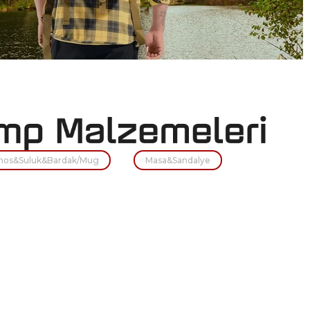
mos&Suluk&Bardak/Mug
Masa&Sandalye