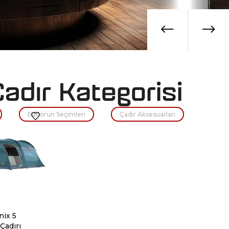
Editörün Seçimleri
Çadır Aksesuarları
nix 5
 Çadırı